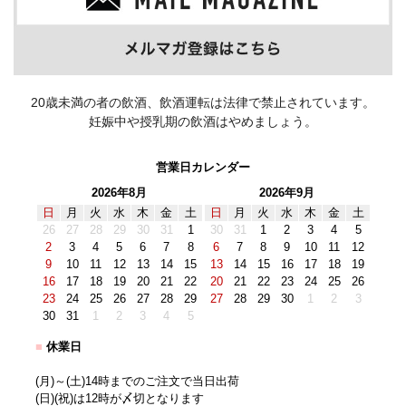
20歳未満の者の飲酒、飲酒運転は法律で禁止されています。
妊娠中や授乳期の飲酒はやめましょう。
営業日カレンダー
2026年8月
2026年9月
日
月
火
水
木
金
土
日
月
火
水
木
金
土
26
27
28
29
30
31
1
30
31
1
2
3
4
5
2
3
4
5
6
7
8
6
7
8
9
10
11
12
9
10
11
12
13
14
15
13
14
15
16
17
18
19
16
17
18
19
20
21
22
20
21
22
23
24
25
26
23
24
25
26
27
28
29
27
28
29
30
1
2
3
30
31
1
2
3
4
5
■
休業日
(月)～(土)14時までのご注文で当日出荷
(日)(祝)は12時が〆切となります