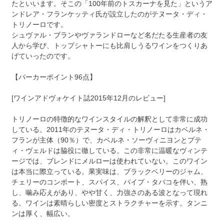
たといいます。そこの「100年前のトスカーナを見た」というア
ンドレア・フランケッティ氏が設立したのがテヌータ・ディ・
トリノーロです。
シュヴァル・ブランやヴァランドローなど名だたる生産者の友
人から学び、トップシャトーにも比肩しうるワインをつくりあ
げていったのです。
【パーカーポイント96点】
[ワインアドヴォケイト誌2015年12月のレビュー]
トリノーロの特徴的なワインスタイルの解釈として非常に成功
している。2011年のテヌータ・ディ・トリノーロはカベルネ・
フランが主体（90％）で、カベルネ・ソーヴィニヨンとプテ
ィ・ヴェルドは脇役に徹している。この非常に温暖なヴィンテ
ージでは、ブレンドにメルローは使われていない。このワイン
は本当に際立っている。果実味は、ブラックベリーのジャム、
チェリーのコンポート、スパイス、パイプ・タバコを伴い、熟
し、噛み応えがあり、やや甘く、力強さのある波となって現れ
る。ワインは素晴らしい密度とストラクチャーを示す。タンニ
ンは厚く、幅広い。