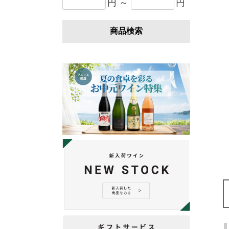
円 ～
円
商品検索