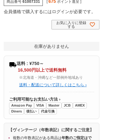
675
商品番号
61007331
[
ポイント進呈 ]
会員価格で購入するにはログインが必要です。
お気に入りに登録
する
在庫がありません
送料 : ¥750～
16,500円以上で送料無料
※北海道・沖縄など一部例外地域あり
送料・配送について詳しくはこちら ›
ご利用可能なお支払い方法 ›
Amazon Pay
VISA
Master
JCB
AMEX
Diners
後払い
代金引換
【ヴィンテージ（年数表記）に関するご注意】
複数の年数表記がある商品は
年数のご指定はで