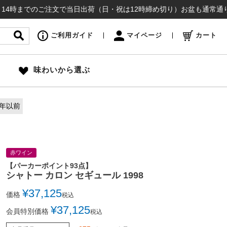
のご注文で当日出荷（日・祝は12時締め切り）お盆も通常通り出荷いたし
ご利用ガイド
マイページ
カート
味わいから選ぶ
0年以前
赤ワイン
【パーカーポイント93点】
シャトー カロン セギュール 1998
¥
37,125
価格
税込
¥
37,125
会員特別価格
税込