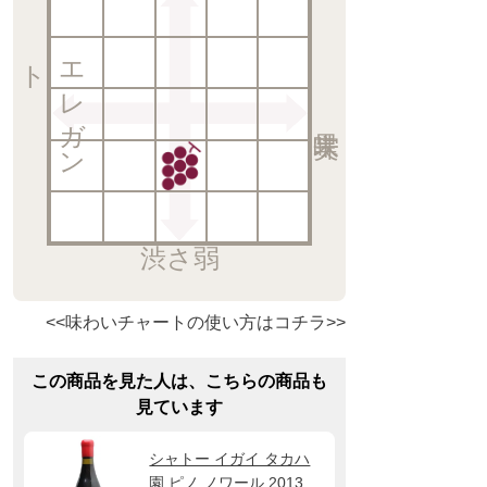
ト
エ
レ
ガ
ン
渋さ弱
<<味わいチャートの使い方はコチラ>>
この商品を見た人は、こちらの商品も
見ています
シャトー イガイ タカハ
園 ピノ ノワール 2013