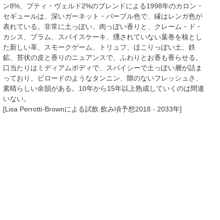
ン8%、プティ・ヴェルド2%のブレンドによる1998年のカロン・
セギュールは、深いガーネット・パープル色で、縁はレンガ色が
表れている。非常に土っぽい、肉っぽい香りと、クレーム・ド・
カシス、プラム、スパイスケーキ、燻されていない葉巻を核とし
た新しい革、スモークゲーム、トリュフ、ほこりっぽい土、鉄
鉱、苔状の皮と香りのニュアンスで、ふわりとお香も香らせる。
口当たりはミディアムボディで、スパイシーで土っぽい層が詰ま
っており、ビロードのようなタンニン、隙のないフレッシュさ、
素晴らしい余韻がある。10年から15年以上熟成していくのは間違
いない。
[Lisa Perrotti-Brownによる試飲 飲み頃予想2018 - 2033年]