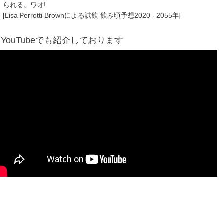
られる。ワオ!
[Lisa Perrotti-Brownによる試飲 飲み頃予想2020 - 2055年]
YouTubeでも紹介しております