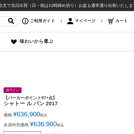
当日出荷（日・祝は12時締め切り）お盆も通常通り出荷いたします ¥16
ご利用ガイド
マイページ
カート
味わいから選ぶ
赤ワイン
【パーカーポイント97+点】
シャトー ル パン 2017
¥
636,900
価格
税込
¥
636,900
会員特別価格
税込