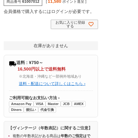
11,580
商品番号
61007012
[
ポイント進呈 ]
会員価格で購入するにはログインが必要です。
お気に入りに登録
する
在庫がありません
送料 : ¥750～
16,500円以上で送料無料
※北海道・沖縄など一部例外地域あり
送料・配送について詳しくはこちら ›
ご利用可能なお支払い方法 ›
Amazon Pay
VISA
Master
JCB
AMEX
Diners
後払い
代金引換
【ヴィンテージ（年数表記）に関するご注意】
複数の年数表記がある商品は
年数のご指定はで