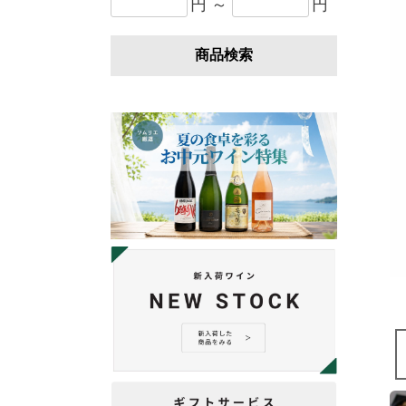
円 ～
円
商品検索