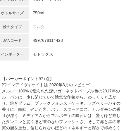
750ml
ボトルサイズ
コルク
栓のタイプ
4997678114428
JANコード
モトックス
インポーター
【パーカーポイント97+点】
[ワインアドヴォケイト誌 2020年3月のレビュー]
メルロー100%で造られた深いガーネットパープル色の2017年の
ル・パンは、少し閉じていて陰気な印象から、ゆっくりと広が
り、焼きプラム、ブラックフォレストケーキ、ラズベリーパイの
香りに、鉄鉱、砕いた岩、バラ、スターアニス、カルダモンの香
りが漂う。ミディアムからフルボディの味わいは、驚くほど熟し
たタンニンと驚くほど隙のないフレッシュさ、そして赤と黒の果
実の層を重ね、信じられないほどのエネルギーと深さで締めくく