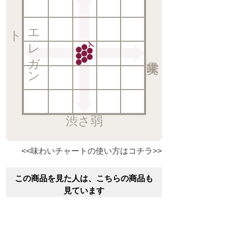
ト
エ
レ
ガ
ン
渋さ弱
<<味わいチャートの使い方はコチラ>>
この商品を見た人は、こちらの商品も
見ています