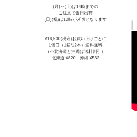
(月)～(土)は14時までの
ご注文で当日出荷
(日)(祝)は12時が〆切となります
¥16,500(税込)お買い上げごとに
1個口（1箱/12本）送料無料
（※北海道と沖縄は送料割引）
北海道:¥820 沖縄:¥532