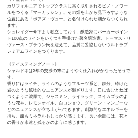
カリフォルニアでトップクラスに高く取引されるピノ・ノワー
ルをつくる「マーカッシン」。その畑を上から見下ろすような
位置にある「ボアズ・ヴュー」と名付けられた畑からつくられ
ます。
シュレイダー傘下より独立しており、醸造家にパーカーポイン
ト100点のワインをいくつも手掛けた著名醸造家、トーマス・リ
ヴァース・ブラウン氏を迎えて、品質に妥協しないウルトラプ
レミアムワインをつくります。
《テイスティングノート》
シャルドネは3年の交渉の末にようやく仕入れがかなったそうで
す。
香りにはライチ、ライムのようなフルーツ系と、鉄分、砕けた
岩のような鉱物的なニュアンスが混ざります。口に含むとねば
つくように濃厚で、ジャスミン、ライラック、スイカズラのよ
うな花や、レモンオイル、白コショウ、グリーン・マンゴーな
どのニュアンスが立ち上がってきます。刺激的なエネルギーを
持ち、酸もミネラルもしっかり感じます。長い余韻には、花々
の香りが永遠と残るかのように感じます。