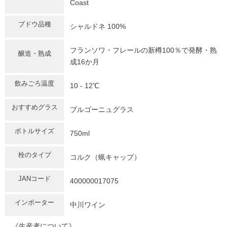
Coast
ブドウ品種
シャルドネ 100%
フランソワ・フレールの新樽100％で発酵・熟
醸造・熟成
成16か月
飲みごろ温度
10 - 12℃
おすすめグラス
ブルゴーニュグラス
ボトルサイズ
750ml
栓のタイプ
コルク（蝋キャップ）
JANコード
400000017075
インポーター
中川ワイン
《生産者について》