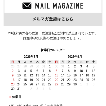
20歳未満の者の飲酒、飲酒運転は法律で禁止されています。
妊娠中や授乳期の飲酒はやめましょう。
営業日カレンダー
2026年8月
2026年9月
日
月
火
水
木
金
土
日
月
火
水
木
金
土
26
27
28
29
30
31
1
30
31
1
2
3
4
5
2
3
4
5
6
7
8
6
7
8
9
10
11
12
9
10
11
12
13
14
15
13
14
15
16
17
18
19
16
17
18
19
20
21
22
20
21
22
23
24
25
26
23
24
25
26
27
28
29
27
28
29
30
1
2
3
30
31
1
2
3
4
5
■
休業日
(月)～(土)14時までのご注文で当日出荷