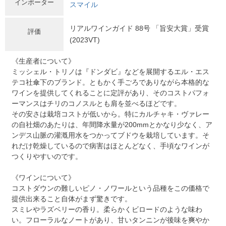
インポーター
スマイル
リアルワインガイド 88号 「旨安大賞」受賞
評価
(2023VT)
《生産者について》
ミッシェル・トリノは『ドンダビ』などを展開するエル・エス
テコ社傘下のブランド。ともかく手ごろでありながら本格的な
ワインを提供してくれることに定評があり、そのコストパフォ
ーマンスはチリのコノスルとも肩を並べるほどです。
その安さは栽培コストが低いから。特にカルチャキ・ヴァレー
の自社畑のあたりは、年間降水量が200mmとかなり少なく、ア
ンデス山脈の灌漑用水をつかってブドウを栽培しています。そ
れだけ乾燥しているので病害はほとんどなく、手頃なワインが
つくりやすいのです。
《ワインについて》
コストダウンの難しいピノ・ノワールという品種をこの価格で
提供出来ること自体がまず驚きです。
スミレやラズベリーの香り。柔らかくビロードのような味わ
い。フローラルなノートがあり、甘いタンニンが後味を爽やか