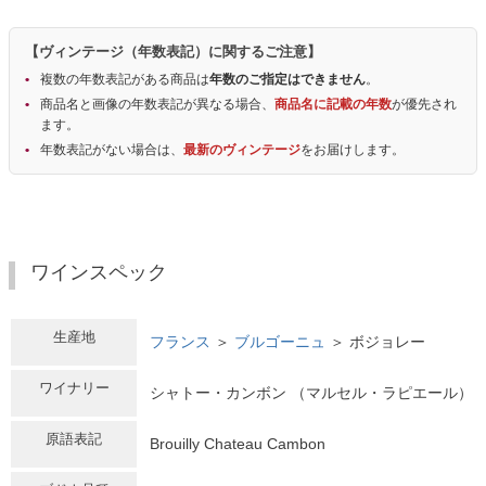
【ヴィンテージ（年数表記）に関するご注意】
複数の年数表記がある商品は
年数のご指定はできません
。
商品名と画像の年数表記が異なる場合、
商品名に記載の年数
が優先され
ます。
年数表記がない場合は、
最新のヴィンテージ
をお届けします。
ワインスペック
生産地
フランス
＞
ブルゴーニュ
＞ ボジョレー
ワイナリー
シャトー・カンボン （マルセル・ラピエール）
原語表記
Brouilly Chateau Cambon