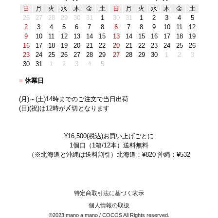
日
月
火
水
木
金
土
日
月
火
水
木
金
土
26
27
28
29
30
31
1
30
31
1
2
3
4
5
2
3
4
5
6
7
8
6
7
8
9
10
11
12
9
10
11
12
13
14
15
13
14
15
16
17
18
19
16
17
18
19
20
21
22
20
21
22
23
24
25
26
23
24
25
26
27
28
29
27
28
29
30
1
2
3
30
31
1
2
3
4
5
■
休業日
(月)～(土)14時までのご注文で当日出荷
(日)(祝)は12時が〆切となります
¥16,500(税込)お買い上げごとに
1個口（1箱/12本）送料無料
（※北海道と沖縄は送料割引）北海道：¥820 沖縄：¥532
特定商取引法に基づく表示
個人情報の取扱
©2023 mano a mano / COCOS All Rights reserved.