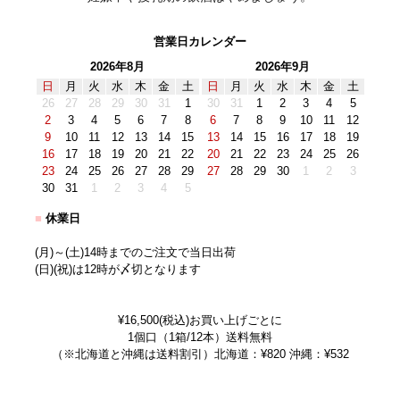
営業日カレンダー
2026年8月
2026年9月
日
月
火
水
木
金
土
日
月
火
水
木
金
土
26
27
28
29
30
31
1
30
31
1
2
3
4
5
2
3
4
5
6
7
8
6
7
8
9
10
11
12
9
10
11
12
13
14
15
13
14
15
16
17
18
19
16
17
18
19
20
21
22
20
21
22
23
24
25
26
23
24
25
26
27
28
29
27
28
29
30
1
2
3
30
31
1
2
3
4
5
■
休業日
(月)～(土)14時までのご注文で当日出荷
(日)(祝)は12時が〆切となります
¥16,500(税込)お買い上げごとに
1個口（1箱/12本）送料無料
（※北海道と沖縄は送料割引）北海道：¥820 沖縄：¥532