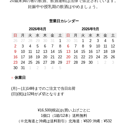
20歳未満の者の飲酒、飲酒運転は法律で禁止されています。
妊娠中や授乳期の飲酒はやめましょう。
営業日カレンダー
2026年8月
2026年9月
日
月
火
水
木
金
土
日
月
火
水
木
金
土
26
27
28
29
30
31
1
30
31
1
2
3
4
5
2
3
4
5
6
7
8
6
7
8
9
10
11
12
9
10
11
12
13
14
15
13
14
15
16
17
18
19
16
17
18
19
20
21
22
20
21
22
23
24
25
26
23
24
25
26
27
28
29
27
28
29
30
1
2
3
30
31
1
2
3
4
5
■
休業日
(月)～(土)14時までのご注文で当日出荷
(日)(祝)は12時が〆切となります
¥16,500(税込)お買い上げごとに
1個口（1箱/12本）送料無料
（※北海道と沖縄は送料割引）北海道：¥820 沖縄：¥532