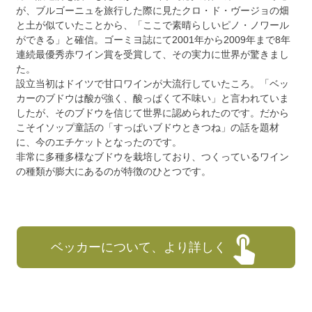
が、ブルゴーニュを旅行した際に見たクロ・ド・ヴージョの畑
と土が似ていたことから、「ここで素晴らしいピノ・ノワール
ができる」と確信。ゴーミヨ誌にて2001年から2009年まで8年
連続最優秀赤ワイン賞を受賞して、その実力に世界が驚きまし
た。
設立当初はドイツで甘口ワインが大流行していたころ。「ベッ
カーのブドウは酸が強く、酸っぱくて不味い」と言われていま
したが、そのブドウを信じて世界に認められたのです。だから
こそイソップ童話の「すっぱいブドウときつね」の話を題材
に、今のエチケットとなったのです。
非常に多種多様なブドウを栽培しており、つくっているワイン
の種類が膨大にあるのが特徴のひとつです。
ベッカーについて、より詳しく