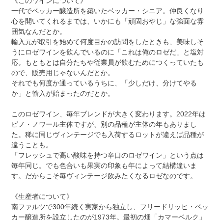
《このワインについて》
一代でベッカー醸造所を築いたベッカー・シニア。仲良くなり
心を開いてくれるまでは、いかにも「頑固おやじ」な強面な雰
囲気なんだとか。
輸入元が取引を始めて何度目かの訪問をしたときも、美味しそ
うにロゼワインを飲んでいるのに「これは俺のロゼだ」と塩対
応。もともとは自分たちや従業員が飲むためにつくっていたも
ので、販売用じゃないんだとか。
それでも何度か通っているうちに、「少しだけ、分けてやる
か」と輸入が始まったのだとか。
このロゼワイン、毎年ブレンドが大きく変わります。2022年は
ピノ・ノワール主体ですが、別の品種が主体の年もありまし
た。稀に同じヴィンテージでも入荷するロットが違えば品種が
違うことも。
「フレッシュで高い酸味を持つ辛口のロゼワイン」という点は
毎年同じ。でも色合いも果実の印象も年によって結構違いま
す。だからこそ毎ヴィンテージ飲みたくなるロゼなのです。
《生産者について》
南ファルツで300年続く実家から独立し、フリードリッヒ・ベッ
カー醸造所を設立したのが1973年。最初の畑「カマーベルク」