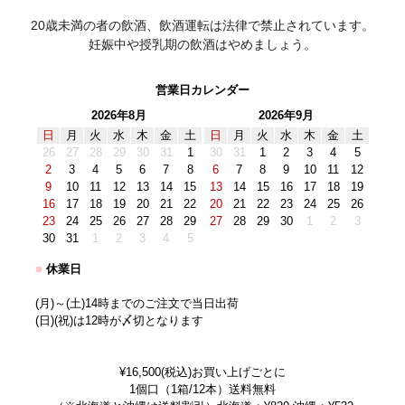
20歳未満の者の飲酒、飲酒運転は法律で禁止されています。
妊娠中や授乳期の飲酒はやめましょう。
営業日カレンダー
2026年8月
2026年9月
日
月
火
水
木
金
土
日
月
火
水
木
金
土
26
27
28
29
30
31
1
30
31
1
2
3
4
5
2
3
4
5
6
7
8
6
7
8
9
10
11
12
9
10
11
12
13
14
15
13
14
15
16
17
18
19
16
17
18
19
20
21
22
20
21
22
23
24
25
26
23
24
25
26
27
28
29
27
28
29
30
1
2
3
30
31
1
2
3
4
5
■
休業日
(月)～(土)14時までのご注文で当日出荷
(日)(祝)は12時が〆切となります
¥16,500(税込)お買い上げごとに
1個口（1箱/12本）送料無料