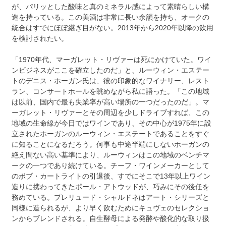
が、パリッとした酸味と真のミネラル感によって素晴らしい構
造を持っている。この美酒は非常に長い余韻を持ち、オークの
統合はすでにほぼ継ぎ目がない。2013年から2020年以降の飲用
を検討されたい。
「1970年代、マーガレット・リヴァーは死にかけていた。ワイ
ンビジネスがここを確立したのだ」と、ルーウィン・エステー
トのデニス・ホーガン氏は、彼の印象的なワイナリー、レスト
ラン、コンサートホールを眺めながら私に語った。「この地域
は以前、国内で最も失業率が高い場所の一つだったのだ」。マ
ーガレット・リヴァーとその周辺を少しドライブすれば、この
地域の生命線が今日ではワインであり、その中心が1975年に設
立されたホーガンのルーウィン・エステートであることをすぐ
に知ることになるだろう。何事も中途半端にしないホーガンの
絶え間ない高い基準により、ルーウィンはこの地域のベンチマ
ークの一つであり続けている。チーフ・ワインメーカーとして
のボブ・カートライトの引退後、すでにそこで13年以上ワイン
造りに携わってきたポール・アトウッドが、巧みにその後任を
務めている。プレリュード・シャルドネはアート・シリーズと
同様に造られるが、より早く飲むためにキュヴェのセレクショ
ンからブレンドされる。自生酵母による発酵や酸化的な取り扱