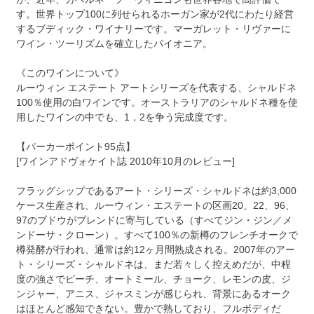
す。世界トップ100に列せられるホーガン家が2代にわたり経営
するブディック・ワイナリーです。マーガレット・リヴァーに
ワイン・ツーリズムを確立したパイオニア。
《このワインについて》
ルーウィン エステート アートシリーズを代表する、シャルドネ
100％使用の白ワインです。オーストラリアのシャルドネ種を使
用したワインの中でも、1，2を争う完成度です。
【パーカーポイント95点】
[ワインアドヴォケイト誌 2010年10月のレビュー]
フラッグシップであるアート・シリーズ・シャルドネは約3,000
ケース生産され、ルーウィン・エステートの区画20、22、96、
97のブドウがブレンドに寄与している（すべてジン・ジン／メ
ンドーサ・クローン）。すべて100％の新樽のフレンチオークで
樽発酵が行われ、通常は約12ヶ月間熟成される。2007年のアー
ト・シリーズ・シャルドネは、まだ若々しく控えめだが、中程
度の強さでピーチ、オートミール、チョーク、レモンの皮、ジ
ンジャー、アニス、ジャスミンが感じられ、背景にあるオーク
はほとんど感知できない。豊かで熟しており、フルボディだ