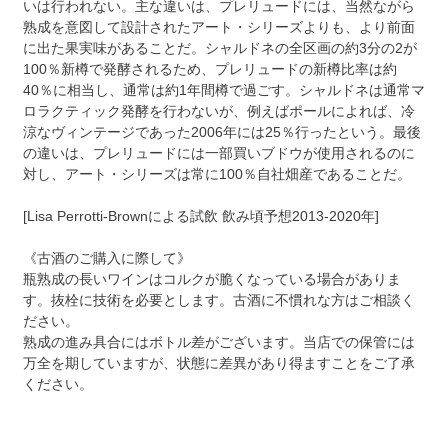
いは行われない。主な違いは、プレリュードには、当然ながら
熟成を意図して設計されたアート・シリーズよりも、より前面
に出た果実味があることだ。シャルドネの全区画の約3分の2が
100％新樽で発酵されるため、プレリュードの新樽比率は約
40％に相当し、通常は約1年間樽で過ごす。シャルドネは通常マ
ロラクティック発酵を行わないが、例えばポールによれば、冷
涼なヴィンテージであった2006年には25％行ったという。最後
の違いは、プレリュードには一部買いブドウが使用されるのに
対し、アート・シリーズは常に100％自社畑産であることだ。
[Lisa Perrotti-Brownによる試飲 飲み頃予想2013-2020年]
《古酒のご購入に際して》
瓶熟成の長いワインはコルクが脆くなっている場合がありま
す。抜栓に技術を必要とします。古酒に不慣れな方はご相談く
ださい。
熟成の進み具合にはボトル差がございます。当店での保管には
万全を期していますが、状態に差異があり得ますことをご了承
ください。