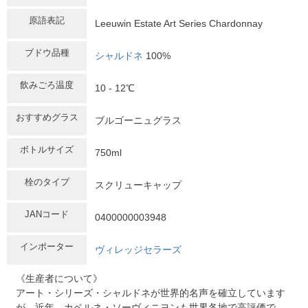
原語表記
Leeuwin Estate Art Series Chardonnay
ブドウ品種
シャルドネ
100%
飲みごろ温度
10 - 12℃
おすすめグラス
ブルゴーニュグラス
ボトルサイズ
750ml
栓のタイプ
スクリューキャップ
JANコード
0400000003948
インポーター
ヴィレッジセラーズ
《生産者について》
アート・シリーズ・シャルドネが世界的名声を確立しています
が、近年、カベルネ・ソーヴィニヨンも世界各地で高評価で