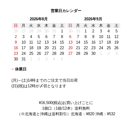
営業日カレンダー
2026年8月
2026年9月
日
月
火
水
木
金
土
日
月
火
水
木
金
土
26
27
28
29
30
31
1
30
31
1
2
3
4
5
2
3
4
5
6
7
8
6
7
8
9
10
11
12
9
10
11
12
13
14
15
13
14
15
16
17
18
19
16
17
18
19
20
21
22
20
21
22
23
24
25
26
23
24
25
26
27
28
29
27
28
29
30
1
2
3
30
31
1
2
3
4
5
■
休業日
(月)～(土)14時までのご注文で当日出荷
(日)(祝)は12時が〆切となります
¥16,500(税込)お買い上げごとに
1個口（1箱/12本）送料無料
（※北海道と沖縄は送料割引）北海道：¥820 沖縄：¥532