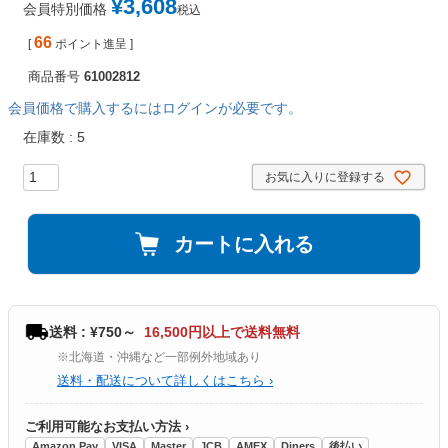
¥
3,608
会員特別価格
税込
66
[
ポイント進呈 ]
商品番号
61002812
会員価格で購入するにはログインが必要です。
在庫数
5
お気に入りに登録する
カートに入れる
送料 : ¥750～
16,500円以上で送料無料
※北海道・沖縄など一部例外地域あり
送料・配送について詳しくはこちら ›
ご利用可能なお支払い方法 ›
Amazon Pay
VISA
Master
JCB
AMEX
Diners
後払い