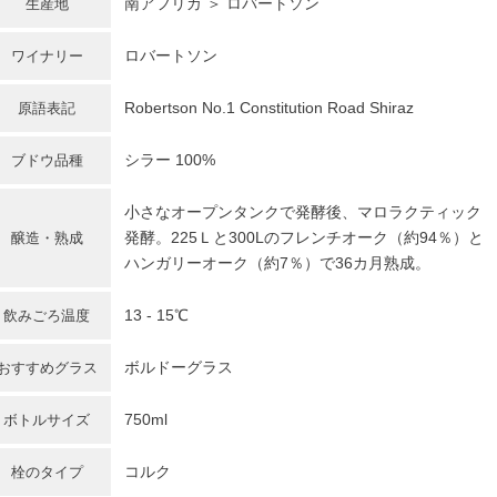
南アフリカ
＞ ロバートソン
生産地
ロバートソン
ワイナリー
Robertson No.1 Constitution Road Shiraz
原語表記
シラー
100%
ブドウ品種
小さなオープンタンクで発酵後、マロラクティック
発酵。225Ｌと300Lのフレンチオーク（約94％）と
醸造・熟成
ハンガリーオーク（約7％）で36カ月熟成。
13 - 15℃
飲みごろ温度
ボルドーグラス
おすすめグラス
750ml
ボトルサイズ
コルク
栓のタイプ