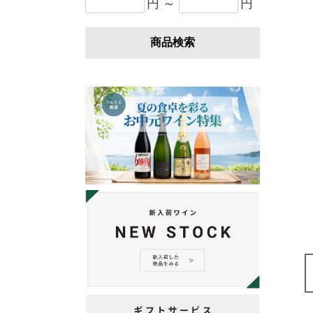
円 ～
円
商品検索