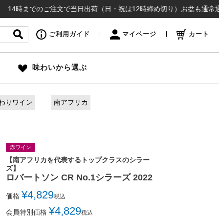
までのご注文で当日出荷（日・祝は12時締め切り）お盆も通常通り出荷いた
ご利用ガイド
マイページ
カート
味わいから選ぶ
わりワイン
南アフリカ
赤ワイン
【南アフリカを代表するトップクラスのシラー
ズ】
ロバートソン CR No.1シラーズ 2022
¥
4,829
価格
税込
¥
4,829
会員特別価格
税込