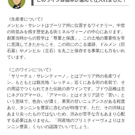
《生産者について》
メンヒル・サレントはプーリア州に位置するワイナリー。中世
の街並みを残す歴史ある街ミネルヴィーノの中心にあります。
創業当時からの哲学は「尊重と保護」。この土地の重要性を常
に意識してきたからこそ、この街にのこる遺跡、ドルメン（巨
石墓）やメンヒル（立石）を丸ごと保存する事業にも力をいれ
ています。
《このワインについて》
「サリーチェ・サレンティーノ」とはプーリア州の名産ワイ
ン。もともとは観光地「レッチェ」近くにある街の名前で、そ
の周辺でつくられてきた伝統の赤ワインです。ブドウ品種は主
にネグロアマーロ。「アマーロ」とはイタリア語で「苦い」と
いう意味で、色合いが濃く、果実の甘いニュアンスがある程度
あり、タンニンを豊富に含むのが特徴です。ただ、その渋味は
あまり尖ったものではないため、渋みが苦手な方もあまり心配
する必要はありません。「同産地のプリミティーヴォよりはタ
ンニン豊富」くらいの認識でいいでしょう。