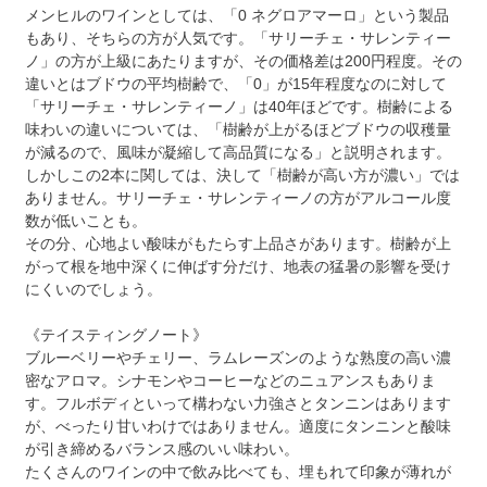
メンヒルのワインとしては、「0 ネグロアマーロ」という製品
もあり、そちらの方が人気です。「サリーチェ・サレンティー
ノ」の方が上級にあたりますが、その価格差は200円程度。その
違いとはブドウの平均樹齢で、「0」が15年程度なのに対して
「サリーチェ・サレンティーノ」は40年ほどです。樹齢による
味わいの違いについては、「樹齢が上がるほどブドウの収穫量
が減るので、風味が凝縮して高品質になる」と説明されます。
しかしこの2本に関しては、決して「樹齢が高い方が濃い」では
ありません。サリーチェ・サレンティーノの方がアルコール度
数が低いことも。
その分、心地よい酸味がもたらす上品さがあります。樹齢が上
がって根を地中深くに伸ばす分だけ、地表の猛暑の影響を受け
にくいのでしょう。
《テイスティングノート》
ブルーベリーやチェリー、ラムレーズンのような熟度の高い濃
密なアロマ。シナモンやコーヒーなどのニュアンスもありま
す。フルボディといって構わない力強さとタンニンはあります
が、べったり甘いわけではありません。適度にタンニンと酸味
が引き締めるバランス感のいい味わい。
たくさんのワインの中で飲み比べても、埋もれて印象が薄れが