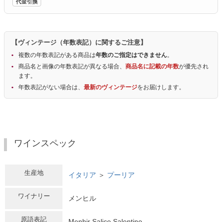
代金引換
【ヴィンテージ（年数表記）に関するご注意】
複数の年数表記がある商品は
年数のご指定はできません
。
商品名と画像の年数表記が異なる場合、
商品名に記載の年数
が優先され
ます。
年数表記がない場合は、
最新のヴィンテージ
をお届けします。
ワインスペック
生産地
イタリア
＞
プーリア
ワイナリー
メンヒル
原語表記
Menhir Salice Salentino