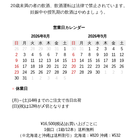
20歳未満の者の飲酒、飲酒運転は法律で禁止されています。
妊娠中や授乳期の飲酒はやめましょう。
営業日カレンダー
2026年8月
2026年9月
日
月
火
水
木
金
土
日
月
火
水
木
金
土
26
27
28
29
30
31
1
30
31
1
2
3
4
5
2
3
4
5
6
7
8
6
7
8
9
10
11
12
9
10
11
12
13
14
15
13
14
15
16
17
18
19
16
17
18
19
20
21
22
20
21
22
23
24
25
26
23
24
25
26
27
28
29
27
28
29
30
1
2
3
30
31
1
2
3
4
5
■
休業日
(月)～(土)14時までのご注文で当日出荷
(日)(祝)は12時が〆切となります
¥16,500(税込)お買い上げごとに
1個口（1箱/12本）送料無料
（※北海道と沖縄は送料割引）北海道：¥820 沖縄：¥532