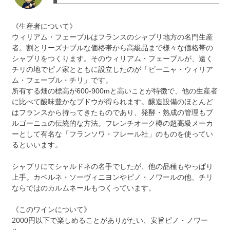
《生産者について》
ウィリアム・フェーブルはフランスのシャブリ地方の名門生産
者。割とリーズナブルな価格帯から高級品まで様々な価格帯の
シャブリをつくります。そのウィリアム・フェーブルが、遠く
チリの地でピノ家とともに設立したのが「ビーニャ・ウィリア
ム・フェーブル・チリ」です。
所有する畑の標高が600-900mと高いことが特徴で、他の生産者
に比べて酸味豊かなブドウが得られます。醸造設備のほとんど
はフランスから持ってきたものであり、発酵・熟成の管理もブ
ルゴーニュの伝統的な方法。フレンチオーク樽の超高級メーカ
ーとして有名な「フランソワ・フレール社」のものを使ってい
るといいます。
シャブリにてシャルドネの名手でしたが、他の品種もやっぱり
上手。カベルネ・ソーヴィニヨンやピノ・ノワールの他、チリ
ならではのカルムネールもつくっています。
《このワインについて》
2000円以下で楽しめることがありがたい、安旨ピノ・ノワー