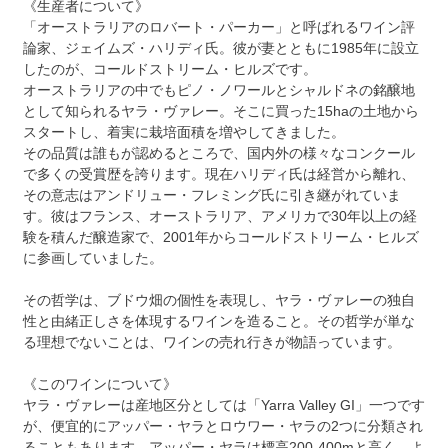
《生産者について》
「オーストラリアのロバート・パーカー」と呼ばれるワイン評
論家、ジェイムズ・ハリディ氏。彼が妻とともに1985年に設立
したのが、コールドストリーム・ヒルズです。
オーストラリアの中でもピノ・ノワールとシャルドネの銘醸地
として知られるヤラ・ヴァレー。そこに買った15haの土地から
スタートし、着実に栽培面積を増やしてきました。
その品質は誰もが認めるところで、国内外の様々なコンクール
で多くの受賞歴を誇ります。現在ハリディ氏は経営から離れ、
その意志はアンドリュー・フレミング氏に引き継がれていま
す。彼はフランス、オーストラリア、アメリカで30年以上の経
験を積んだ醸造家で、2001年からコールドストリーム・ヒルズ
に参画していました。
その哲学は、ブドウ畑の個性を表現し、ヤラ・ヴァレーの独自
性と由緒正しさを体現するワインを造ること。その哲学が単な
る理想でないことは、ワインの売れ行きが物語っています。
《このワインについて》
ヤラ・ヴァレーは産地区分としては「Yarra Valley GI」一つです
が、便宜的にアッパー・ヤラとロウワー・ヤラの2つに分類され
ることもあります。アッパー・ヤラは標高200-400mと高く、よ