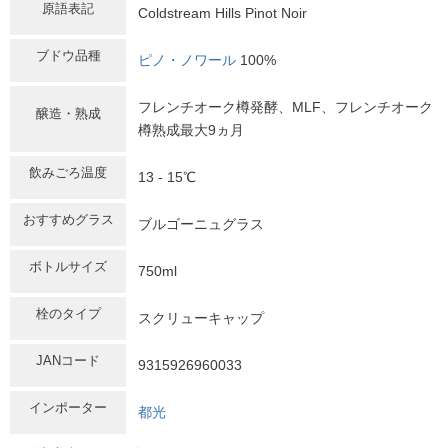
原語表記
Coldstream Hills Pinot Noir
ブドウ品種
ピノ・ノワール
100%
フレンチオーク樽発酵、MLF、フレンチオーク
醸造・熟成
樽熟成最大9ヵ月
飲みごろ温度
13 - 15℃
おすすめグラス
ブルゴーニュグラス
ボトルサイズ
750ml
栓のタイプ
スクリューキャップ
JANコード
9315926960033
インポーター
都光