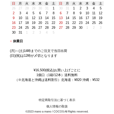
日
月
火
水
木
金
土
日
月
火
水
木
金
土
26
27
28
29
30
31
1
30
31
1
2
3
4
5
2
3
4
5
6
7
8
6
7
8
9
10
11
12
9
10
11
12
13
14
15
13
14
15
16
17
18
19
16
17
18
19
20
21
22
20
21
22
23
24
25
26
23
24
25
26
27
28
29
27
28
29
30
1
2
3
30
31
1
2
3
4
5
■
休業日
(月)～(土)14時までのご注文で当日出荷
(日)(祝)は12時が〆切となります
¥16,500(税込)お買い上げごとに
1個口（1箱/12本）送料無料
（※北海道と沖縄は送料割引）北海道：¥820 沖縄：¥532
特定商取引法に基づく表示
個人情報の取扱
©2023 mano a mano / COCOS All Rights reserved.