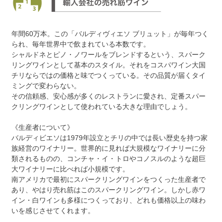
年間60万本。この「バルディヴィエソ ブリュット」が毎年つく
られ、毎年世界中で飲まれている本数です。
シャルドネとピノ・ノワールをブレンドするという、スパーク
リングワインとして基本のスタイル。それをコスパワイン大国
チリならではの価格と味でつくっている。その品質が届くタイ
ミングで変わらない。
その信頼感、安心感が多くのレストランに愛され、定番スパー
クリングワインとして使われている大きな理由でしょう。
《生産者について》
バルディビエソは1979年設立とチリの中では長い歴史を持つ家
族経営のワイナリー。世界的に見れば大規模なワイナリーに分
類されるものの、コンチャ・イ・トロやコノスルのような超巨
大ワイナリーに比べれば小規模です。
南アメリカで最初にスパークリングワインをつくった生産者で
あり、やはり売れ筋はこのスパークリングワイン。しかし赤ワ
イン・白ワインも多様につくっており、どれも価格以上の味わ
いを感じさせてくれます。