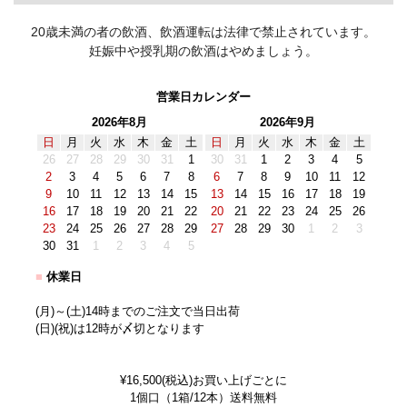
20歳未満の者の飲酒、飲酒運転は法律で禁止されています。
妊娠中や授乳期の飲酒はやめましょう。
営業日カレンダー
2026年8月
2026年9月
日
月
火
水
木
金
土
日
月
火
水
木
金
土
26
27
28
29
30
31
1
30
31
1
2
3
4
5
2
3
4
5
6
7
8
6
7
8
9
10
11
12
9
10
11
12
13
14
15
13
14
15
16
17
18
19
16
17
18
19
20
21
22
20
21
22
23
24
25
26
23
24
25
26
27
28
29
27
28
29
30
1
2
3
30
31
1
2
3
4
5
■
休業日
(月)～(土)14時までのご注文で当日出荷
(日)(祝)は12時が〆切となります
¥16,500(税込)お買い上げごとに
1個口（1箱/12本）送料無料