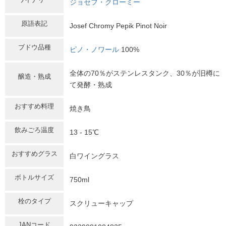
ジョセフ・クローミー
原語表記
Josef Chromy Pepik Pinot Noir
ブドウ品種
ピノ・ノワール
100%
全体の70％がステンレスタンク、30％が旧樽に
醸造・熟成
て発酵・熟成
おすすめ料理
焼き鳥
飲みごろ温度
13 - 15℃
おすすめグラス
白ワイングラス
ボトルサイズ
750ml
栓のタイプ
スクリューキャップ
JANコード