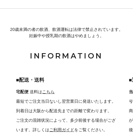
20歳未満の者の飲酒、飲酒運転は法律で禁止されています。
妊娠中や授乳期の飲酒はやめましょう。
INFORMATION
■配送・送料
宅配便
送料は
こちら
当
最短でご注文当日ないし翌営業日に発送いたします。
り
到着日は大阪から配送先までの距離で変わります。
商
ご注文の混雑状況によって、多少前後する場合がござ
が
います。詳しくは
ご利用ガイド
をご覧ください。
後