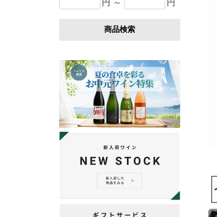
円 ～
円
商品検索