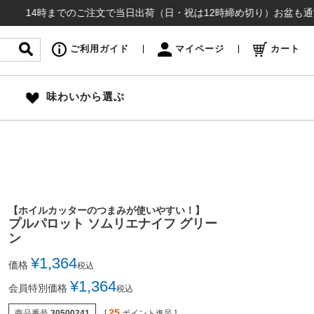
4時までのご注文で当日出荷（日・祝は12時締め切り）お盆も通常通り出荷
ご利用ガイド
マイページ
カート
味わいから選ぶ
【ホイルカッターのつまみが使いやすい！】
プルパロット ソムリエナイフ グリー
ン
¥
1,364
価格
税込
¥
1,364
会員特別価格
税込
25
商品番号
30500241
[
ポイント進呈 ]