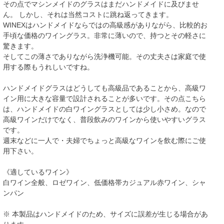
その点でマシンメイドのグラスはまだハンドメイドに及びませ
ん。 しかし、それは当然コストに跳ね返ってきます。
WINEXはハンドメイドならではの高級感がありながら、比較的お
手頃な価格のワイングラス。非常に薄いので、持つとその軽さに
驚きます。
そしてこの薄さでありながら洗浄機可能。その丈夫さは家庭で使
用する際もうれしいですね。
ハンドメイドグラスはどうしても高級品であることから、高級ワ
イン用に大きな容量で設計されることが多いです。その点こちら
は、ハンドメイドの白ワイングラスとしては少し小さめ。なので
高級ワインだけでなく、普段飲みのワインから使いやすいグラス
です。
週末などに一人で・夫婦でちょっと高級なワインを飲む際にご使
用下さい。
《適しているワイン》
白ワイン全般、ロゼワイン、低価格帯カジュアル赤ワイン、シャ
ンパン
※ 本製品はハンドメイドのため、サイズに誤差が生じる場合があ