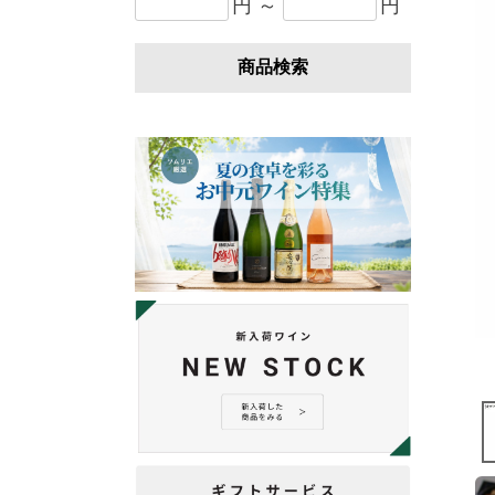
円 ～
円
商品検索