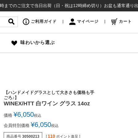
ご注文で当日出荷（日・祝は12時締め切り）お盆も通常通り出荷いたしま
ご利用ガイド
マイページ
カート
味わいから選ぶ
【ハンドメイドグラスとして大きさも価格も手
ごろ♪】
WINEX/HTT 白ワイン グラス 14oz
¥
6,050
価格
税込
¥
6,050
会員特別価格
税込
110
商品番号
30500213
[
ポイント進呈 ]