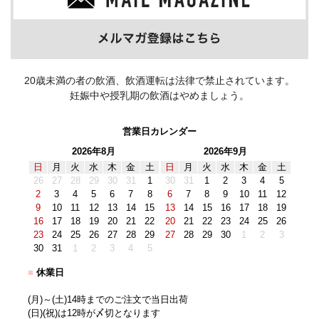
20歳未満の者の飲酒、飲酒運転は法律で禁止されています。
妊娠中や授乳期の飲酒はやめましょう。
営業日カレンダー
2026年8月
2026年9月
日
月
火
水
木
金
土
日
月
火
水
木
金
土
26
27
28
29
30
31
1
30
31
1
2
3
4
5
2
3
4
5
6
7
8
6
7
8
9
10
11
12
9
10
11
12
13
14
15
13
14
15
16
17
18
19
16
17
18
19
20
21
22
20
21
22
23
24
25
26
23
24
25
26
27
28
29
27
28
29
30
1
2
3
30
31
1
2
3
4
5
■
休業日
(月)～(土)14時までのご注文で当日出荷
(日)(祝)は12時が〆切となります