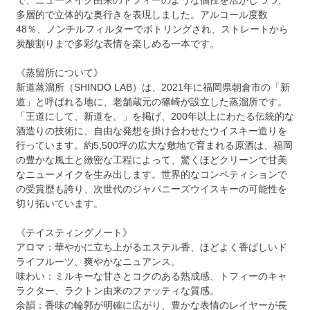
多層的で立体的な奥行きを表現しました。アルコール度数
48％、ノンチルフィルターでボトリングされ、ストレートから
炭酸割りまで多彩な表情を楽しめる一本です。
《蒸留所について》
新道蒸溜所（SHINDO LAB）は、2021年に福岡県朝倉市の「新
道」と呼ばれる地に、老舗蔵元の篠崎が設立した蒸溜所です。
「王道にして、新道を。」を掲げ、200年以上にわたる伝統的な
酒造りの技術に、自由な発想を掛け合わせたウイスキー造りを
行っています。約5,500坪の広大な敷地で育まれる原酒は、福岡
の豊かな風土と緻密な工程によって、驚くほどクリーンで甘美
なニューメイクを生み出します。世界的なコンペティションで
の受賞歴も誇り、次世代のジャパニーズウイスキーの可能性を
切り拓いています。
《テイスティングノート》
アロマ：華やかに立ち上がるエステル香、ほどよく香ばしいド
ライフルーツ、爽やかなニュアンス。
味わい：ミルキーな甘さとコクのある熟成感、トフィーのキャ
ラクター、ラクトン由来のファッティな質感。
余韻：香味の輪郭が明確に広がり、豊かな表情のレイヤーが長