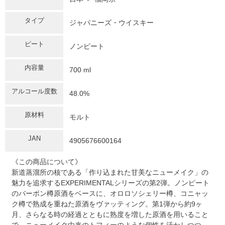
タイプ
ジャパニーズ・ウイスキー
ピート
ノンピート
内容量
700 ml
アルコール度数
48.0%
原材料
モルト
JAN
4905676600164
《この商品について》
新道蒸溜所の核である「作り込まれた甘美なニューメイク」の
魅力を追求するEXPERIMENTALシリーズの第2弾。ノンピート
のバーボン樽原酒をベースに、オロロソシェリー樽、コニャッ
ク樽で熟成を重ねた原酒をヴァッティング。第1弾から約9ヶ
月、さらなる時の経過とともに熟度を増した原酒を用いること
で、ニューメイク由来のトフィーのような個性を活かしつつ、