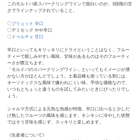
このモルドバ産スパークリングワインで面白いのが、3段階の甘
さでラインナップされていること。
〇
ブリュット 辛口
〇デミセック やや辛口
〇
ドゥルチェ 甘口
辛口といってもキリッキリにドライということはなく、フルー
ティーで親しみやすい風味。甘味があるものはそのフルーティ
ーさが際立ちます。
「モルドバのスパークリングワイン」といってもイメージが湧
かない方がほとんどでしょう。土着品種も使っている割には、
オーソドックスな風味で嫌われにくい味。手頃な価格なので、
いつもとちょっと違うものを試してみたいときにぴったりでし
ょう。
シャルマ方式による元気な泡感が特徴。辛口に比べると少しだ
け熟したフルーツの風味を感じます。キンキンに冷やした状態
ではそう甘味を感じず、スッキリと楽しめます。
《生産者について》