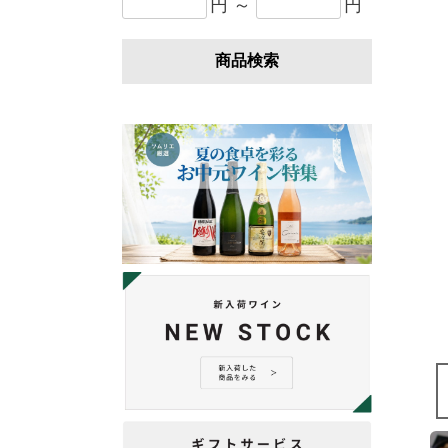
円 ～
円
商品検索