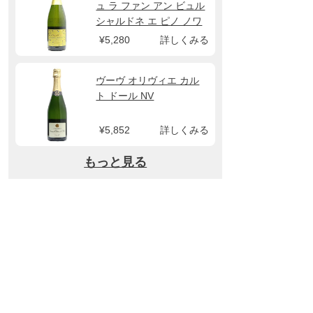
ュ ラ ファン アン ビュル
シャルドネ エ ピノ ノワ
ール NV メゾン アンヌ グ
¥5,280
詳しくみる
ロ
ヴーヴ オリヴィエ カル
ト ドール NV
¥5,852
詳しくみる
もっと見る