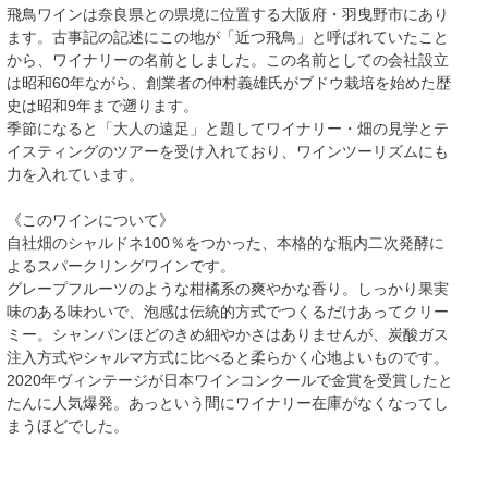
飛鳥ワインは奈良県との県境に位置する大阪府・羽曳野市にあり
ます。古事記の記述にこの地が「近つ飛鳥」と呼ばれていたこと
から、ワイナリーの名前としました。この名前としての会社設立
は昭和60年ながら、創業者の仲村義雄氏がブドウ栽培を始めた歴
史は昭和9年まで遡ります。
季節になると「大人の遠足」と題してワイナリー・畑の見学とテ
イスティングのツアーを受け入れており、ワインツーリズムにも
力を入れています。
《このワインについて》
自社畑のシャルドネ100％をつかった、本格的な瓶内二次発酵に
よるスパークリングワインです。
グレープフルーツのような柑橘系の爽やかな香り。しっかり果実
味のある味わいで、泡感は伝統的方式でつくるだけあってクリー
ミー。シャンパンほどのきめ細やかさはありませんが、炭酸ガス
注入方式やシャルマ方式に比べると柔らかく心地よいものです。
2020年ヴィンテージが日本ワインコンクールで金賞を受賞したと
たんに人気爆発。あっという間にワイナリー在庫がなくなってし
まうほどでした。