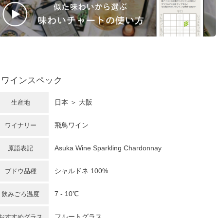
ワインスペック
日本
＞ 大阪
生産地
飛鳥ワイン
ワイナリー
Asuka Wine Sparkling Chardonnay
原語表記
シャルドネ
100%
ブドウ品種
7 - 10℃
飲みごろ温度
フルートグラス
おすすめグラス