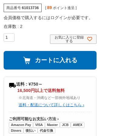
89
商品番号
61013736
[
ポイント進呈 ]
会員価格で購入するにはログインが必要です。
在庫数
2
お気に入りに登録
する
カートに入れる
送料 : ¥750～
16,500円以上で送料無料
※北海道・沖縄など一部例外地域あり
送料・配送について詳しくはこちら ›
ご利用可能なお支払い方法 ›
Amazon Pay
VISA
Master
JCB
AMEX
Diners
後払い
代金引換