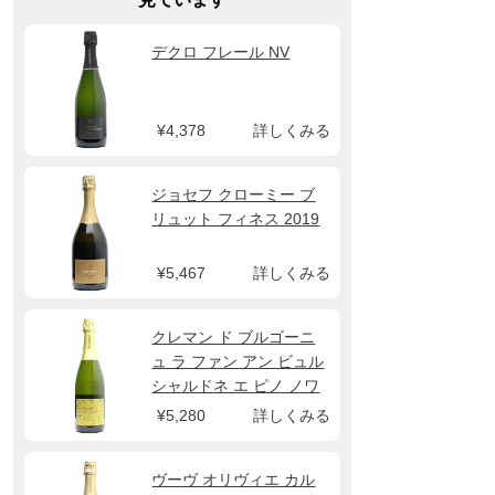
デクロ フレール NV
¥4,378
詳しくみる
ジョセフ クローミー ブ
リュット フィネス 2019
¥5,467
詳しくみる
クレマン ド ブルゴーニ
ュ ラ ファン アン ビュル
シャルドネ エ ピノ ノワ
ール NV メゾン アンヌ グ
¥5,280
詳しくみる
ロ
ヴーヴ オリヴィエ カル