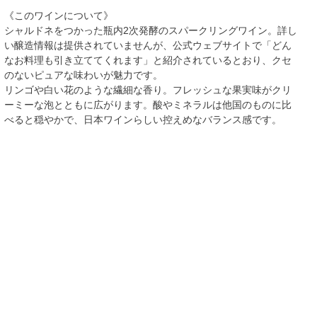
《このワインについて》
シャルドネをつかった瓶内2次発酵のスパークリングワイン。詳し
い醸造情報は提供されていませんが、公式ウェブサイトで「どん
なお料理も引き立ててくれます」と紹介されているとおり、クセ
のないピュアな味わいが魅力です。
リンゴや白い花のような繊細な香り。フレッシュな果実味がクリ
ーミーな泡とともに広がります。酸やミネラルは他国のものに比
べると穏やかで、日本ワインらしい控えめなバランス感です。