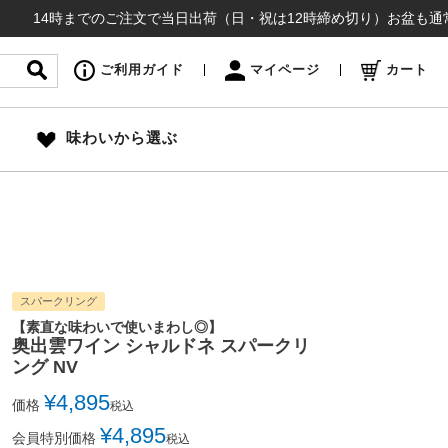
時までのご注文で当日出荷（日・祝は12時締め切り）お盆も通常通り出荷い
ご利用ガイド
マイページ
カート
味わいから選ぶ
スパークリング
【素直な味わいで使いまわし◎】
奥出雲ワイン シャルドネ スパークリ
ング NV
¥
4,895
価格
税込
¥
4,895
会員特別価格
税込