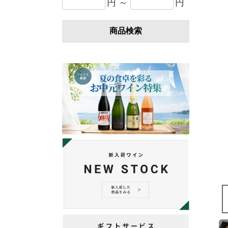
円 ～
円
商品検索