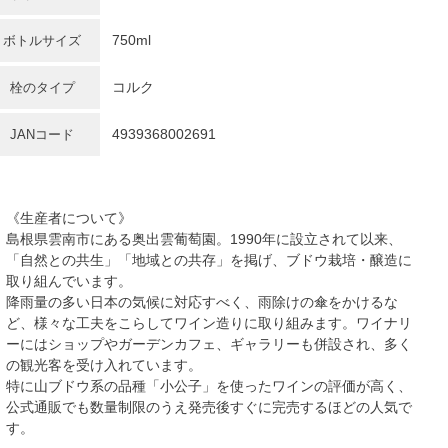
750ml
ボトルサイズ
コルク
栓のタイプ
4939368002691
JANコード
《生産者について》
島根県雲南市にある奥出雲葡萄園。1990年に設立されて以来、
「自然との共生」「地域との共存」を掲げ、ブドウ栽培・醸造に
取り組んでいます。
降雨量の多い日本の気候に対応すべく、雨除けの傘をかけるな
ど、様々な工夫をこらしてワイン造りに取り組みます。ワイナリ
ーにはショップやガーデンカフェ、ギャラリーも併設され、多く
の観光客を受け入れています。
特に山ブドウ系の品種「小公子」を使ったワインの評価が高く、
公式通販でも数量制限のうえ発売後すぐに完売するほどの人気で
す。