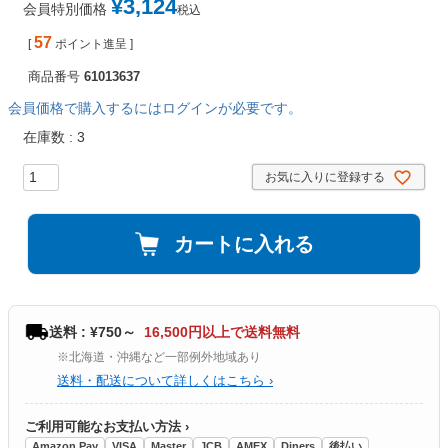
¥
3,124
会員特別価格
税込
57
[
ポイント進呈 ]
商品番号
61013637
会員価格で購入するにはログインが必要です。
在庫数
3
お気に入りに登録する
カートに入れる
送料 : ¥750～
16,500円以上で送料無料
※北海道・沖縄など一部例外地域あり
送料・配送について詳しくはこちら ›
ご利用可能なお支払い方法 ›
Amazon Pay
VISA
Master
JCB
AMEX
Diners
後払い