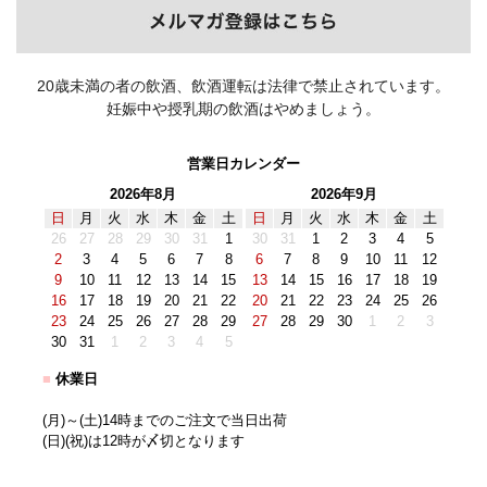
20歳未満の者の飲酒、飲酒運転は法律で禁止されています。
妊娠中や授乳期の飲酒はやめましょう。
営業日カレンダー
2026年8月
2026年9月
日
月
火
水
木
金
土
日
月
火
水
木
金
土
26
27
28
29
30
31
1
30
31
1
2
3
4
5
2
3
4
5
6
7
8
6
7
8
9
10
11
12
9
10
11
12
13
14
15
13
14
15
16
17
18
19
16
17
18
19
20
21
22
20
21
22
23
24
25
26
23
24
25
26
27
28
29
27
28
29
30
1
2
3
30
31
1
2
3
4
5
■
休業日
(月)～(土)14時までのご注文で当日出荷
(日)(祝)は12時が〆切となります