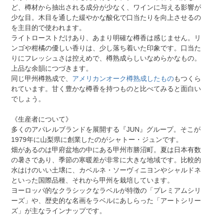
ど、樽材から抽出される成分が少なく、ワインに与える影響が
少な目。木目を通した緩やかな酸化で口当たりを向上させるの
を主目的で使われます。
ライトローストだけあり、あまり明確な樽香は感じません。リ
ンゴや柑橘の優しい香りは、少し落ち着いた印象です。口当た
りにフレッシュさは控えめで、樽熟成らしいなめらかなもの。
上品な余韻につづきます。
同じ甲州樽熟成で、
アメリカンオーク樽熟成したもの
もつくら
れています。甘く豊かな樽香を持つものと比べてみると面白い
でしょう。
《生産者について》
多くのアパレルブランドを展開する『JUN』グループ。そこが
1979年に山梨県に創業したのがシャトー・ジュンです。
畑があるのは甲府盆地の中にある甲州市勝沼町。夏は日本有数
の暑さであり、季節の寒暖差が非常に大きな地域です。比較的
水はけのいい土壌に、カベルネ・ソーヴィニヨンやシャルドネ
といった国際品種、それから甲州を栽培しています。
ヨーロッパ的なクラシックなラベルが特徴の「プレミアムシリ
ーズ」や、歴史的な名画をラベルにあしらった「アートシリー
ズ」が主なラインナップです。