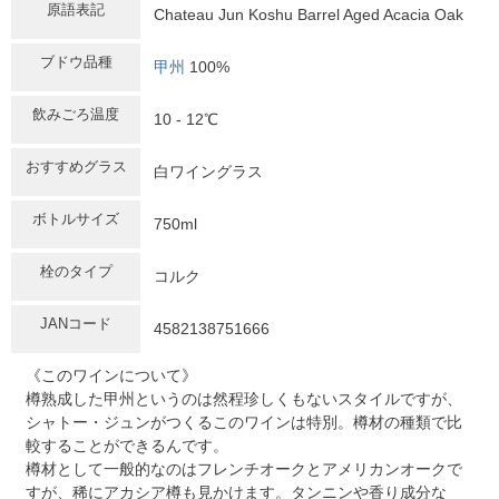
原語表記
Chateau Jun Koshu Barrel Aged Acacia Oak
ブドウ品種
甲州
100%
飲みごろ温度
10 - 12℃
おすすめグラス
白ワイングラス
ボトルサイズ
750ml
栓のタイプ
コルク
JANコード
4582138751666
《このワインについて》
樽熟成した甲州というのは然程珍しくもないスタイルですが、
シャトー・ジュンがつくるこのワインは特別。樽材の種類で比
較することができるんです。
樽材として一般的なのはフレンチオークとアメリカンオークで
すが、稀にアカシア樽も見かけます。タンニンや香り成分な