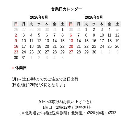
営業日カレンダー
2026年8月
2026年9月
日
月
火
水
木
金
土
日
月
火
水
木
金
土
26
27
28
29
30
31
1
30
31
1
2
3
4
5
2
3
4
5
6
7
8
6
7
8
9
10
11
12
9
10
11
12
13
14
15
13
14
15
16
17
18
19
16
17
18
19
20
21
22
20
21
22
23
24
25
26
23
24
25
26
27
28
29
27
28
29
30
1
2
3
30
31
1
2
3
4
5
■
休業日
(月)～(土)14時までのご注文で当日出荷
(日)(祝)は12時が〆切となります
¥16,500(税込)お買い上げごとに
1個口（1箱/12本）送料無料
（※北海道と沖縄は送料割引）北海道：¥820 沖縄：¥532