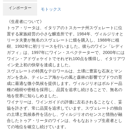
インポーター
モトックス
《生産者について》
トゥア・リータは、イタリアのトスカーナ州スヴェレートに位
置する家族経営の小さな醸造所です。1984年、ヴィルジリオと
リータ夫妻が無名のスヴェレートに畑を購入し、1988年に植
樹、1992年に初リリースを行いました。彼らのワイン「レディ
ガフィ」は、1997年にワイン・スペクテーターで、2000年には
ワイン・アドヴォケイトでそれぞれ100点を獲得し、イタリアワ
イン史上初の快挙を達成しました。
スヴェレートの特異なテロワールは、土壌に豊富な石灰とマン
ガンを含み、ティレニア海からの風と森林の影響でブドウの育
成に最適な微小気候を提供します。ヴィルジリオはボルドー品
種の植樹や密植を採用し、品質を追求し続けることで、無名の
地を世界に知らしめました。
ワイナリーは、ワインガイドの評価に左右されることなく、妥
協を許さず、常に品質を追求しています。スヴェレートの独自
の土壌と気候条件を活かし、ヴィルジリオのセンスと情熱が融
合したトゥア・リータのワインは、今もなおトップ生産者とし
ての地位を確立し続けています。