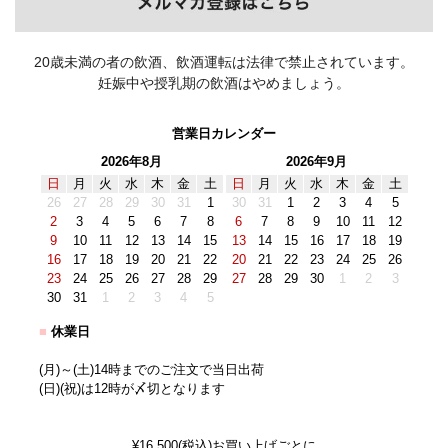
20歳未満の者の飲酒、飲酒運転は法律で禁止されています。
妊娠中や授乳期の飲酒はやめましょう。
営業日カレンダー
2026年8月
2026年9月
日
月
火
水
木
金
土
日
月
火
水
木
金
土
26
27
28
29
30
31
1
30
31
1
2
3
4
5
2
3
4
5
6
7
8
6
7
8
9
10
11
12
9
10
11
12
13
14
15
13
14
15
16
17
18
19
16
17
18
19
20
21
22
20
21
22
23
24
25
26
23
24
25
26
27
28
29
27
28
29
30
1
2
3
30
31
1
2
3
4
5
■
休業日
(月)～(土)14時までのご注文で当日出荷
(日)(祝)は12時が〆切となります
¥16,500(税込)お買い上げごとに