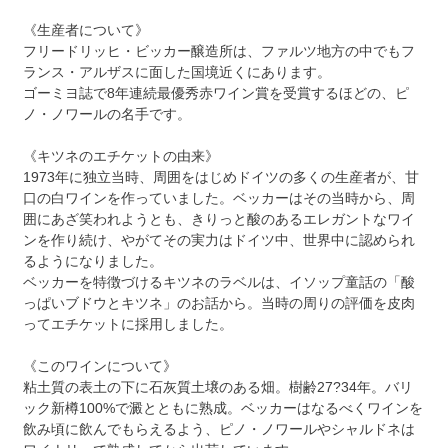
《生産者について》
フリードリッヒ・ビッカー醸造所は、ファルツ地方の中でもフ
ランス・アルザスに面した国境近くにあります。
ゴーミヨ誌で8年連続最優秀赤ワイン賞を受賞するほどの、ピ
ノ・ノワールの名手です。
《キツネのエチケットの由来》
1973年に独立当時、周囲をはじめドイツの多くの生産者が、甘
口の白ワインを作っていました。ベッカーはその当時から、周
囲にあざ笑われようとも、きりっと酸のあるエレガントなワイ
ンを作り続け、やがてその実力はドイツ中、世界中に認められ
るようになりました。
ベッカーを特徴づけるキツネのラベルは、イソップ童話の「酸
っぱいブドウとキツネ」のお話から。当時の周りの評価を皮肉
ってエチケットに採用しました。
《このワインについて》
粘土質の表土の下に石灰質土壌のある畑。樹齢27?34年。バリ
ック新樽100%で澱とともに熟成。ベッカーはなるべくワインを
飲み頃に飲んでもらえるよう、ピノ・ノワールやシャルドネは