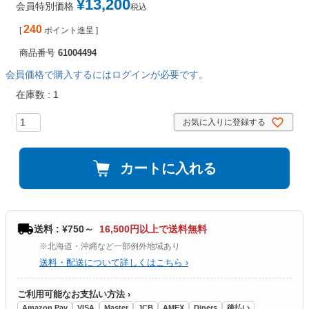
¥
13,200
会員特別価格
税込
240
[
ポイント進呈 ]
商品番号
61004494
会員価格で購入するにはログインが必要です。
在庫数
1
お気に入りに登録する
カートに入れる
送料 : ¥750～
16,500円以上で送料無料
※北海道・沖縄など一部例外地域あり
送料・配送について詳しくはこちら ›
ご利用可能なお支払い方法 ›
Amazon Pay
VISA
Master
JCB
AMEX
Diners
後払い