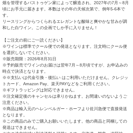
畑を管理するバストゥゲン家によって醸造され、2027年の7月～8月
頃にお手元に届きます。本数はその年の天候次第で、例年5-6本で
す。
リースリングからつくられるエレガントな酸味と爽やかな甘みが調
和した白ワイン。この企画でしか手に入りません！
【ご注文の前にご一読ください】
※ワインは標準でクール便での発送となります。注文時にクール便
を選択しないでください。
※販売期限：2026年8月31日
※予約販売でワインのお届けは翌年7月～8月頃ですが、お申込みの
時点で決済となります。
※※支払いは代金引換・後払い はご利用いただけません。クレジッ
トカード、Amazon Pay、楽天PAYなどをご利用ください。
※ギフトラッピングは対応できません。
※注文確定後のキャンセルは承りかねます。お間違いのないようご
注意ください。
※商品は輸入元のヘレンベルガー・ホーフより佐川急便で直接発送
となります。
※この商品のみでご購入お願いいたします。他の商品と同梱しての
発送はできません。