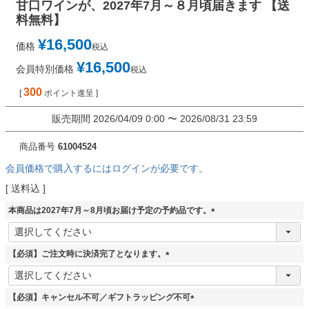
甘口ワインが、2027年7月～８月頃届きます 【送
料無料】
¥
16,500
価格
税込
¥
16,500
会員特別価格
税込
300
[
ポイント進呈 ]
販売期間
2026/04/09 0:00
〜
2026/08/31 23:59
商品番号
61004524
会員価格で購入するにはログインが必要です。
送料込
本商品は2027年7月～8月頃お届け予定の予約品です。
(
必
須
【必須】ご注文時に決済完了となります。
)
(
必
須
【必須】キャンセル不可／ギフトラッピング不可
)