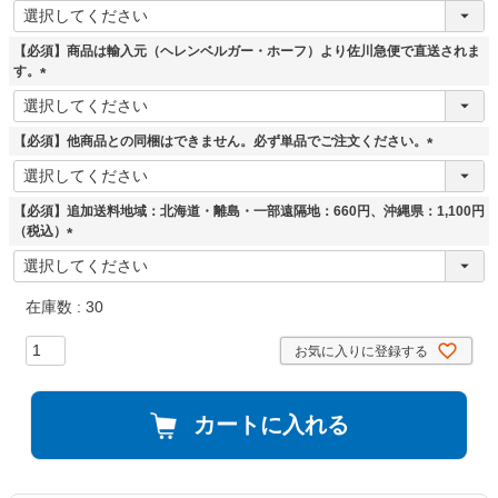
(
必
須
【必須】商品は輸入元（ヘレンベルガー・ホーフ）より佐川急便で直送されま
)
す。
(
必
須
【必須】他商品との同梱はできません。必ず単品でご注文ください。
)
(
必
須
【必須】追加送料地域：北海道・離島・一部遠隔地：660円、沖縄県：1,100円
)
（税込）
(
必
須
在庫数
30
)
お気に入りに登録する
カートに入れる