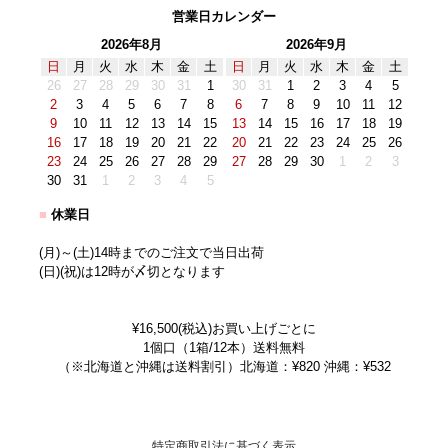
営業日カレンダー
2026年8月
2026年9月
日
月
火
水
木
金
土
日
月
火
水
木
金
土
26
27
28
29
30
31
1
30
31
1
2
3
4
5
2
3
4
5
6
7
8
6
7
8
9
10
11
12
9
10
11
12
13
14
15
13
14
15
16
17
18
19
16
17
18
19
20
21
22
20
21
22
23
24
25
26
23
24
25
26
27
28
29
27
28
29
30
1
2
3
30
31
1
2
3
4
5
■
休業日
(月)～(土)14時までのご注文で当日出荷
(日)(祝)は12時が〆切となります
¥16,500(税込)お買い上げごとに
1個口（1箱/12本）送料無料
（※北海道と沖縄は送料割引）北海道：¥820 沖縄：¥532
特定商取引法に基づく表示