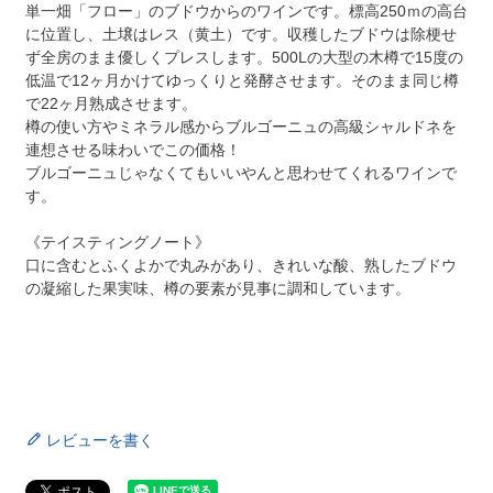
単一畑「フロー」のブドウからのワインです。標高250ｍの高台
に位置し、土壌はレス（黄土）です。収穫したブドウは除梗せ
ず全房のまま優しくプレスします。500Lの大型の木樽で15度の
低温で12ヶ月かけてゆっくりと発酵させます。そのまま同じ樽
で22ヶ月熟成させます。
樽の使い方やミネラル感からブルゴーニュの高級シャルドネを
連想させる味わいでこの価格！
ブルゴーニュじゃなくてもいいやんと思わせてくれるワインで
す。
《テイスティングノート》
口に含むとふくよかで丸みがあり、きれいな酸、熟したブドウ
の凝縮した果実味、樽の要素が見事に調和しています。
レビューを書く