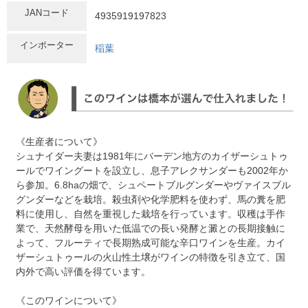
JANコード
4935919197823
インポーター
稲葉
《生産者について》
シュナイダー夫妻は1981年にバーデン地方のカイザーシュトゥ
ールでワイングートを設立し、息子アレクサンダーも2002年か
ら参加。6.8haの畑で、シュペートブルグンダーやヴァイスブル
グンダーなどを栽培。殺虫剤や化学肥料を使わず、馬の糞を肥
料に使用し、自然を重視した栽培を行っています。収穫は手作
業で、天然酵母を用いた低温での長い発酵と澱との長期接触に
よって、フルーティで長期熟成可能な辛口ワインを生産。カイ
ザーシュトゥールの火山性土壌がワインの特徴を引き立て、国
内外で高い評価を得ています。
《このワインについて》