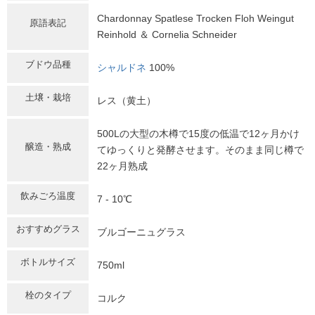
Chardonnay Spatlese Trocken Floh Weingut
原語表記
Reinhold ＆ Cornelia Schneider
ブドウ品種
シャルドネ
100%
土壌・栽培
レス（黄土）
500Lの大型の木樽で15度の低温で12ヶ月かけ
醸造・熟成
てゆっくりと発酵させます。そのまま同じ樽で
22ヶ月熟成
飲みごろ温度
7 - 10℃
おすすめグラス
ブルゴーニュグラス
ボトルサイズ
750ml
栓のタイプ
コルク