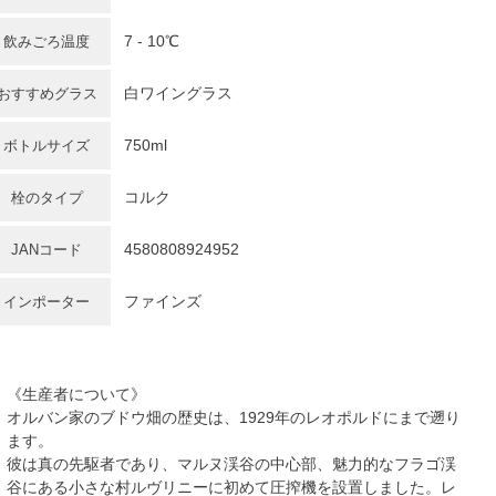
7 - 10℃
飲みごろ温度
白ワイングラス
おすすめグラス
750ml
ボトルサイズ
コルク
栓のタイプ
4580808924952
JANコード
ファインズ
インポーター
《生産者について》
オルバン家のブドウ畑の歴史は、1929年のレオポルドにまで遡り
ます。
彼は真の先駆者であり、マルヌ渓谷の中心部、魅力的なフラゴ渓
谷にある小さな村ルヴリニーに初めて圧搾機を設置しました。レ