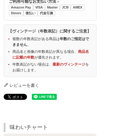
ご利用可能なお支払い方法 ›
Amazon Pay
VISA
Master
JCB
AMEX
Diners
後払い
代金引換
【ヴィンテージ（年数表記）に関するご注意】
複数の年数表記がある商品は
年数のご指定はで
きません
。
商品名と画像の年数表記が異なる場合、
商品名
に記載の年数
が優先されます。
年数表記がない場合は、
最新のヴィンテージ
を
お届けします。
レビューを書く
味わいチャート