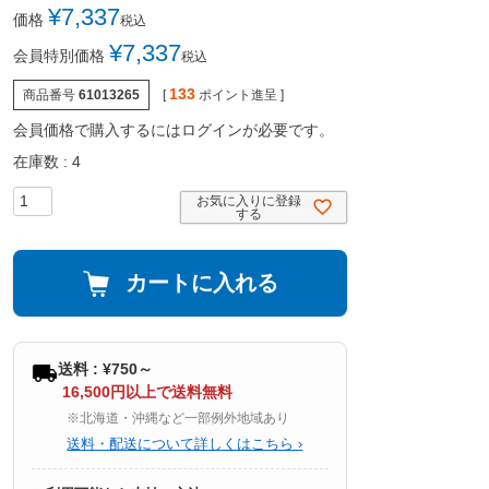
¥
7,337
価格
税込
¥
7,337
会員特別価格
税込
133
商品番号
61013265
[
ポイント進呈 ]
会員価格で購入するにはログインが必要です。
在庫数
4
お気に入りに登録
する
カートに入れる
送料 : ¥750～
16,500円以上で送料無料
※北海道・沖縄など一部例外地域あり
送料・配送について詳しくはこちら ›