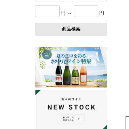
円 ～
円
商品検索