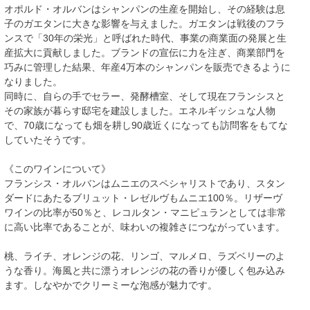
オポルド・オルバンはシャンパンの生産を開始し、その経験は息
子のガエタンに大きな影響を与えました。ガエタンは戦後のフラ
ンスで「30年の栄光」と呼ばれた時代、事業の商業面の発展と生
産拡大に貢献しました。ブランドの宣伝に力を注ぎ、商業部門を
巧みに管理した結果、年産4万本のシャンパンを販売できるように
なりました。
同時に、自らの手でセラー、発酵槽室、そして現在フランシスと
その家族が暮らす邸宅を建設しました。エネルギッシュな人物
で、70歳になっても畑を耕し90歳近くになっても訪問客をもてな
していたそうです。
《このワインについて》
フランシス・オルバンはムニエのスペシャリストであり、スタン
ダードにあたるブリュット・レゼルヴもムニエ100％。リザーヴ
ワインの比率が50％と、レコルタン・マニピュランとしては非常
に高い比率であることが、味わいの複雑さにつながっています。
桃、ライチ、オレンジの花、リンゴ、マルメロ、ラズベリーのよ
うな香り。海風と共に漂うオレンジの花の香りが優しく包み込み
ます。しなやかでクリーミーな泡感が魅力です。