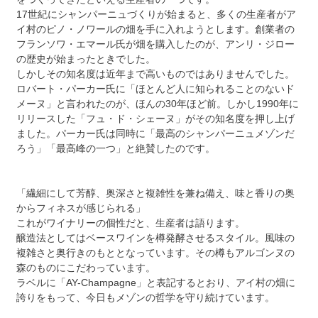
17世紀にシャンパーニュづくりが始まると、多くの生産者がア
イ村のピノ・ノワールの畑を手に入れようとします。創業者の
フランソワ・エマール氏が畑を購入したのが、アンリ・ジロー
の歴史が始まったときでした。
しかしその知名度は近年まで高いものではありませんでした。
ロバート・パーカー氏に「ほとんど人に知られることのないド
メーヌ」と言われたのが、ほんの30年ほど前。しかし1990年に
リリースした「フュ・ド・シェーヌ」がその知名度を押し上げ
ました。パーカー氏は同時に「最高のシャンパーニュメゾンだ
ろう」「最高峰の一つ」と絶賛したのです。
「繊細にして芳醇、奥深さと複雑性を兼ね備え、味と香りの奥
からフィネスが感じられる」
これがワイナリーの個性だと、生産者は語ります。
醸造法としてはベースワインを樽発酵させるスタイル。風味の
複雑さと奥行きのもととなっています。その樽もアルゴンヌの
森のものにこだわっています。
ラベルに「AY-Champagne」と表記するとおり、アイ村の畑に
誇りをもって、今日もメゾンの哲学を守り続けています。