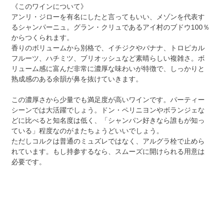
《このワインについて》
アンリ・ジローを有名にしたと言ってもいい、メゾンを代表す
るシャンパーニュ。グラン・クリュであるアイ村のブドウ100％
からつくられます。
香りのボリュームから別格で、イチジクやバナナ、トロピカル
フルーツ、ハチミツ、ブリオッシュなど素晴らしい複雑さ。ボ
リューム感に富んだ非常に濃厚な味わいが特徴で、しっかりと
熟成感のある余韻が鼻を抜けていきます。
この濃厚さから少量でも満足度が高いワインです。パーティー
シーンでは大活躍でしょう。ドン・ペリニヨンやボランジェな
どに比べると知名度は低く、「シャンパン好きなら誰もが知っ
ている」程度なのがまたちょうどいいでしょう。
ただしコルクは普通のミュズレではなく、アルグラ栓で止めら
れています。もし持参するなら、スムーズに開けられる用意は
必要です。