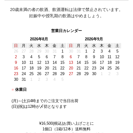
20歳未満の者の飲酒、飲酒運転は法律で禁止されています。
妊娠中や授乳期の飲酒はやめましょう。
営業日カレンダー
2026年8月
2026年9月
日
月
火
水
木
金
土
日
月
火
水
木
金
土
26
27
28
29
30
31
1
30
31
1
2
3
4
5
2
3
4
5
6
7
8
6
7
8
9
10
11
12
9
10
11
12
13
14
15
13
14
15
16
17
18
19
16
17
18
19
20
21
22
20
21
22
23
24
25
26
23
24
25
26
27
28
29
27
28
29
30
1
2
3
30
31
1
2
3
4
5
■
休業日
(月)～(土)14時までのご注文で当日出荷
(日)(祝)は12時が〆切となります
¥16,500(税込)お買い上げごとに
1個口（1箱/12本）送料無料