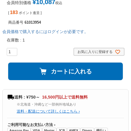
¥
10,087
会員特別価格
税込
183
[
ポイント進呈 ]
商品番号
61013954
会員価格で購入するにはログインが必要です。
在庫数
1
お気に入りに登録する
カートに入れる
送料 : ¥750～
16,500円以上で送料無料
※北海道・沖縄など一部例外地域あり
送料・配送について詳しくはこちら ›
ご利用可能なお支払い方法 ›
Amazon Pay
VISA
Master
JCB
AMEX
Diners
後払い