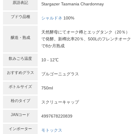
原語表記
Stargazer Tasmania Chardonnay
ブドウ品種
シャルドネ
100%
天然酵母にてオーク樽とエッグタンク（20％）
醸造・熟成
で発酵。新樽比率20％、500Lのフレンチオーク
で8か月熟成
飲みごろ温度
10 - 12℃
おすすめグラス
ブルゴーニュグラス
ボトルサイズ
750ml
栓のタイプ
スクリューキャップ
JANコード
4997678220839
インポーター
モトックス