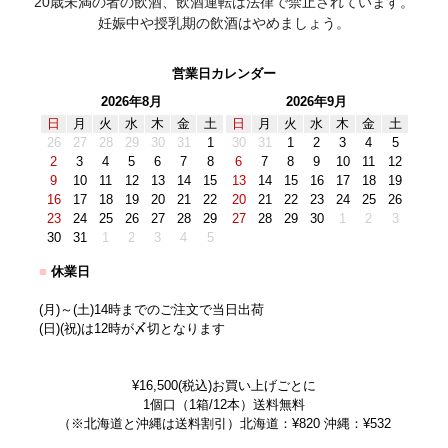
20歳未満の者の飲酒、飲酒運転は法律で禁止されています。
妊娠中や授乳期の飲酒はやめましょう。
営業日カレンダー
2026年8月
2026年9月
日
月
火
水
木
金
土
日
月
火
水
木
金
土
26
27
28
29
30
31
1
30
31
1
2
3
4
5
2
3
4
5
6
7
8
6
7
8
9
10
11
12
9
10
11
12
13
14
15
13
14
15
16
17
18
19
16
17
18
19
20
21
22
20
21
22
23
24
25
26
23
24
25
26
27
28
29
27
28
29
30
1
2
3
30
31
1
2
3
4
5
■
休業日
(月)～(土)14時までのご注文で当日出荷
(日)(祝)は12時が〆切となります
¥16,500(税込)お買い上げごとに
1個口（1箱/12本）送料無料
（※北海道と沖縄は送料割引）北海道：¥820 沖縄：¥532