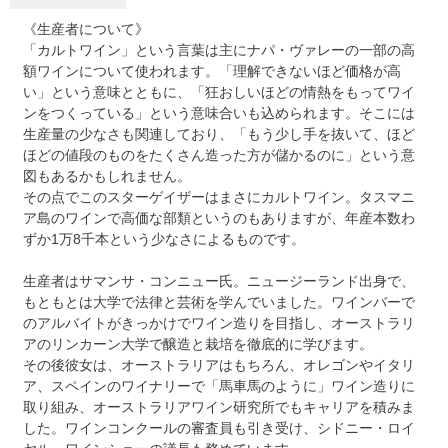
《生産者について》
「カルトワイン」という言葉は主にナパ・ヴァレーの一部の高
額ワインについて使われます。「理解できないほど価格が高
い」という意味とともに、「狂おしいほどの情熱をもってワイ
ンをつくっている」という意味合いも込められます。そこには
生産量の少なさも関連しており、「もう少し手を抜いて、ほど
ほどの値段のものをたくさん造った方が儲かるのに」という意
図もあるかもしれません。
その点でこのスターゲイザーはまさにカルトワイン。タスマニ
ア島のワインで高価な部類というのもありますが、年産本数わ
ずか1万8千本という少なさによるものです。
生産者はサマンサ・コンニュー氏。ニュージーランド出身で、
もともとは大学で法律と芸術を学んでいました。ワインバーで
のアルバイトがきっかけでワイン造りを目指し、オーストラリ
アのリンカーン大学で醸造と栽培を徹底的に学びます。
その後彼女は、オーストラリアはもちろん、オレゴンやイタリ
ア、スペインのワイナリーで「馬車馬のように」ワイン造りに
取り組み、オーストラリアワイン研究所でもキャリアを積みま
した。ワインコンクールの審査員も引き受け、シドニー・ロイ