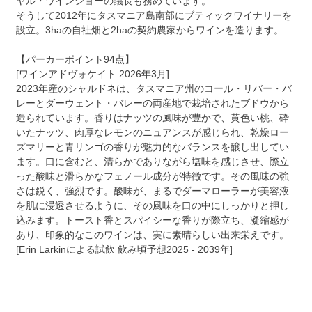
ヤル・ワインショーの議長も務めています。
そうして2012年にタスマニア島南部にブティックワイナリーを
設立。3haの自社畑と2haの契約農家からワインを造ります。
【パーカーポイント94点】
[ワインアドヴォケイト 2026年3月]
2023年産のシャルドネは、タスマニア州のコール・リバー・バ
レーとダーウェント・バレーの両産地で栽培されたブドウから
造られています。香りはナッツの風味が豊かで、黄色い桃、砕
いたナッツ、肉厚なレモンのニュアンスが感じられ、乾燥ロー
ズマリーと青リンゴの香りが魅力的なバランスを醸し出してい
ます。口に含むと、清らかでありながら塩味を感じさせ、際立
った酸味と滑らかなフェノール成分が特徴です。その風味の強
さは鋭く、強烈です。酸味が、まるでダーマローラーが美容液
を肌に浸透させるように、その風味を口の中にしっかりと押し
込みます。トースト香とスパイシーな香りが際立ち、凝縮感が
あり、印象的なこのワインは、実に素晴らしい出来栄えです。
[Erin Larkinによる試飲 飲み頃予想2025 - 2039年]