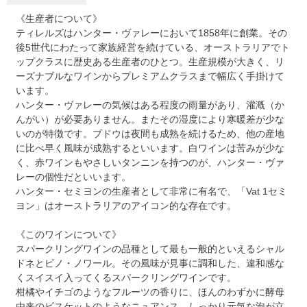
《生産者について》
ティレルズはハンター・ヴァレーにおいて1858年に創業。その
後5世代にわたって家族経営を続けている、オーストラリアでト
ップクラスに歴史ある生産者のひとつ。生産規模が大きく、リ
ーズナブルなワインからプレミアムクラスまで幅広く手掛けて
います。
ハンター・ヴァレーの気候はある程度の雨量があり、灌漑（か
んがい）が必要ありません。またその湿度により寒暖差が少な
いのが特徴です。ブドウは夜間も成熟を続けるため、他の産地
に比べ早く風味が成熟するといいます。白ワインは苦みが少な
く、赤ワインもやさしいタンニンを持つのが、ハンター・ヴァ
レーの個性だといいます。
ハンター・セミヨンの生産者として非常に有名で、「Vat 1セミ
ヨン」はオーストラリアのアイコン的な存在です。
《このワインについて》
スパークリングワインの品種として最も一般的といえるシャル
ドネとピノ・ノワール。その風味が見事に調和した、違和感な
くスイスイ入ってくるスパークリングワインです。
柑橘やイチゴのようなフルーツの香りに、ほんのわずかに酵母
由来のビスケットのようなニュアンス。しっかり元気な泡が立