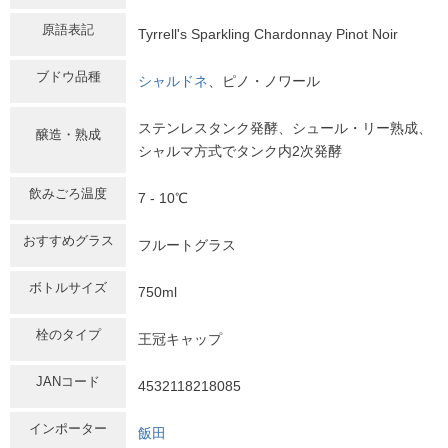
原語表記
Tyrrell's Sparkling Chardonnay Pinot Noir
ブドウ品種
シャルドネ
、ピノ・ノワール
ステンレスタンク発酵、シュール・リー熟成、
醸造・熟成
シャルマ方式でタンク内2次発酵
飲みごろ温度
7 - 10℃
おすすめグラス
フルートグラス
ボトルサイズ
750ml
栓のタイプ
王冠キャップ
JANコード
4532118218085
インポーター
飯田