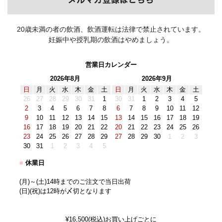
20歳未満の者の飲酒、飲酒運転は法律で禁止されています。
妊娠中や授乳期の飲酒はやめましょう。
営業日カレンダー
2026年8月
2026年9月
日
月
火
水
木
金
土
日
月
火
水
木
金
土
26
27
28
29
30
31
1
30
31
1
2
3
4
5
2
3
4
5
6
7
8
6
7
8
9
10
11
12
9
10
11
12
13
14
15
13
14
15
16
17
18
19
16
17
18
19
20
21
22
20
21
22
23
24
25
26
23
24
25
26
27
28
29
27
28
29
30
1
2
3
30
31
1
2
3
4
5
■
休業日
(月)～(土)14時までのご注文で当日出荷
(日)(祝)は12時が〆切となります
¥16,500(税込)お買い上げごとに