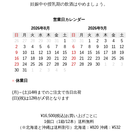
妊娠中や授乳期の飲酒はやめましょう。
営業日カレンダー
2026年8月
2026年9月
日
月
火
水
木
金
土
日
月
火
水
木
金
土
26
27
28
29
30
31
1
30
31
1
2
3
4
5
2
3
4
5
6
7
8
6
7
8
9
10
11
12
9
10
11
12
13
14
15
13
14
15
16
17
18
19
16
17
18
19
20
21
22
20
21
22
23
24
25
26
23
24
25
26
27
28
29
27
28
29
30
1
2
3
30
31
1
2
3
4
5
■
休業日
(月)～(土)14時までのご注文で当日出荷
(日)(祝)は12時が〆切となります
¥16,500(税込)お買い上げごとに
1個口（1箱/12本）送料無料
（※北海道と沖縄は送料割引）北海道：¥820 沖縄：¥532