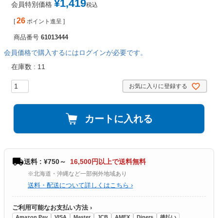
¥
1,419
会員特別価格
税込
26
[
ポイント進呈 ]
商品番号
61013444
会員価格で購入するにはログインが必要です。
在庫数
11
お気に入りに登録する
カートに入れる
送料 : ¥750～
16,500円以上で送料無料
※北海道・沖縄など一部例外地域あり
送料・配送について詳しくはこちら ›
ご利用可能なお支払い方法 ›
Amazon Pay
VISA
Master
JCB
AMEX
Diners
後払い