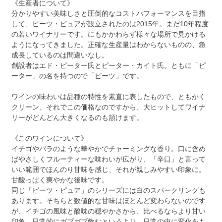
《生産者について》
分かりやすい美味しさと圧倒的なコストパフォーマンスを目指
して、ピーツ・ピュアが設立されたのは2015年。まだ10年程度
の若いワイナリーです。にもかかわらず様々な場所で見かける
ようになってきました。正確な生産量はわからないものの、急
成長しているのは間違いなし。
創設者はエド・ピーター氏とピーター・カイト氏。ともに「ピ
ーター」の名を持つので「ピーツ」です。
ワインの味わいは品種の特性を素直に表したもので、ともかく
クリーン。それでこの価格なのですから、大ヒットしてワイナ
リーがどんどん大きくなるのも頷けます。
《このワインについて》
イチゴやバラのような華やかでチャーミングな香り。口に含め
ばやさしくフルーティーな味わいが広がり、「辛口」と言って
いい範囲でほんのり甘味を感じ、それが親しみやすい印象に。
甘酸っぱく爽やかな後味です。
同じ「ピーツ・ピュア」のシリーズには白のスパークリングも
あります。そちらと数値的な甘味はほとんど変わらないのです
が、イチゴの風味と酸味の穏やかさから、比べるならより甘い
印象。日常的にガブガブ飲むというより、日常の中に変化をも