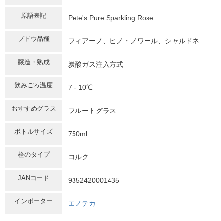
原語表記
Pete's Pure Sparkling Rose
ブドウ品種
フィアーノ、ピノ・ノワール、シャルドネ
醸造・熟成
炭酸ガス注入方式
飲みごろ温度
7 - 10℃
おすすめグラス
フルートグラス
ボトルサイズ
750ml
栓のタイプ
コルク
JANコード
9352420001435
インポーター
エノテカ