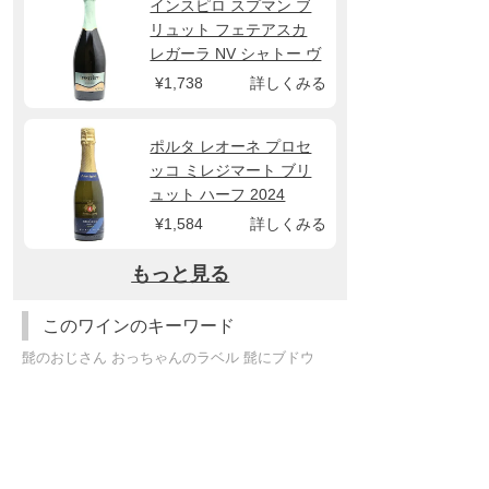
インスピロ スプマン ブ
リュット フェテアスカ
レガーラ NV シャトー ヴ
ァルテリー
¥1,738
詳しくみる
ポルタ レオーネ プロセ
ッコ ミレジマート ブリ
ュット ハーフ 2024
375ml
¥1,584
詳しくみる
もっと見る
このワインのキーワード
髭のおじさん おっちゃんのラベル 髭にブドウ