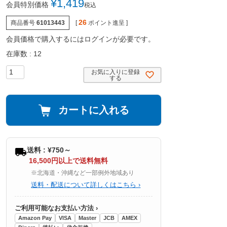
¥
1,419
会員特別価格
税込
26
商品番号
61013443
[
ポイント進呈 ]
会員価格で購入するにはログインが必要です。
在庫数
12
お気に入りに登録
する
カートに入れる
送料 : ¥750～
16,500円以上で送料無料
※北海道・沖縄など一部例外地域あり
送料・配送について詳しくはこちら ›
ご利用可能なお支払い方法 ›
Amazon Pay
VISA
Master
JCB
AMEX