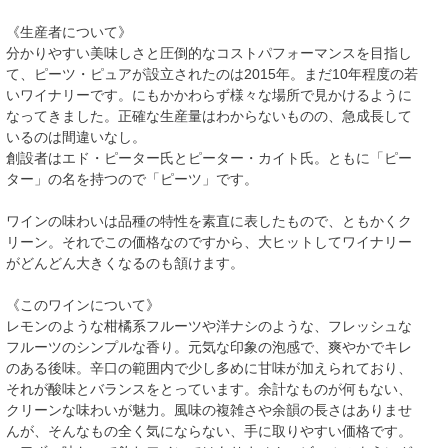
《生産者について》
分かりやすい美味しさと圧倒的なコストパフォーマンスを目指し
て、ピーツ・ピュアが設立されたのは2015年。まだ10年程度の若
いワイナリーです。にもかかわらず様々な場所で見かけるように
なってきました。正確な生産量はわからないものの、急成長して
いるのは間違いなし。
創設者はエド・ピーター氏とピーター・カイト氏。ともに「ピー
ター」の名を持つので「ピーツ」です。
ワインの味わいは品種の特性を素直に表したもので、ともかくク
リーン。それでこの価格なのですから、大ヒットしてワイナリー
がどんどん大きくなるのも頷けます。
《このワインについて》
レモンのような柑橘系フルーツや洋ナシのような、フレッシュな
フルーツのシンプルな香り。元気な印象の泡感で、爽やかでキレ
のある後味。辛口の範囲内で少し多めに甘味が加えられており、
それが酸味とバランスをとっています。余計なものが何もない、
クリーンな味わいが魅力。風味の複雑さや余韻の長さはありませ
んが、そんなもの全く気にならない、手に取りやすい価格です。