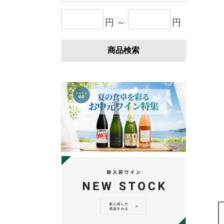
円 ～
円
商品検索