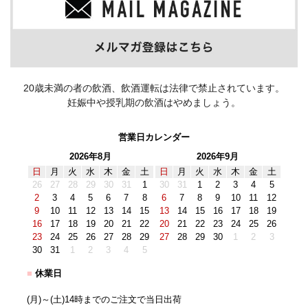
20歳未満の者の飲酒、飲酒運転は法律で禁止されています。
妊娠中や授乳期の飲酒はやめましょう。
営業日カレンダー
2026年8月
2026年9月
日
月
火
水
木
金
土
日
月
火
水
木
金
土
26
27
28
29
30
31
1
30
31
1
2
3
4
5
2
3
4
5
6
7
8
6
7
8
9
10
11
12
9
10
11
12
13
14
15
13
14
15
16
17
18
19
16
17
18
19
20
21
22
20
21
22
23
24
25
26
23
24
25
26
27
28
29
27
28
29
30
1
2
3
30
31
1
2
3
4
5
■
休業日
(月)～(土)14時までのご注文で当日出荷