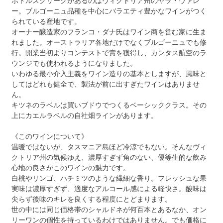
ホドルスクリークがあるのはヴィクトリア州のヤラ・ヴァレ
ー。ブルゴーニュ品種を中心にバラエティ豊かなワインがつく
られている産地です。
オーナー醸造家のフランコ・ダナ氏はワイン商を営む家に生ま
れました。オーストラリア各地だけでなくブルゴーニュでも修
行。開業当初よりコンテストで賞を獲得し、カンタス航空のラ
ウンジでも使われるようになりました。
いわゆる最小介入主義をワイン造りの基本としますが、風味と
してはどれも健全で、製法が前に出すぎたワインはありませ
ん。
キツネのラベルは買いブドウでつくるベーシッククラス。その
上にカエルラベルの自社畑ラインがあります。
《このワインについて》
温暖ではないが、タスマニア島ほど冷涼でもない。そんなヴィ
クトリア州の気候ゆえ、濃厚すぎず角のない、優等生的な飲み
心地の良さがこのワインの魅力です。
白桃やリンゴ、ハチミツのような繊細な香り。フレッシュな果
実味は濃厚すぎず、適度なアルコール感による軽快さ。酸味は
尖らず後味のキレを良くする程度にとどまります。
世の中には同じ価格帯のシャルドネが何百本とあるなか、オン
リーワンの個性を持っているわけではありません。でも価格に