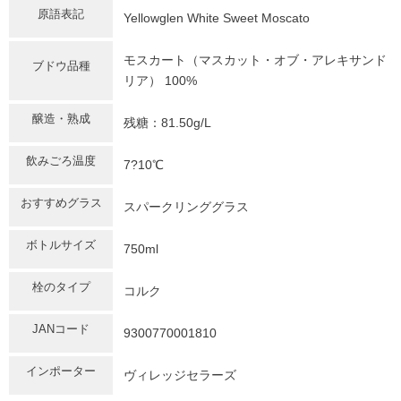
原語表記
Yellowglen White Sweet Moscato
モスカート（マスカット・オブ・アレキサンド
ブドウ品種
リア） 100%
醸造・熟成
残糖：81.50g/L
飲みごろ温度
7?10℃
おすすめグラス
スパークリンググラス
ボトルサイズ
750ml
栓のタイプ
コルク
JANコード
9300770001810
インポーター
ヴィレッジセラーズ