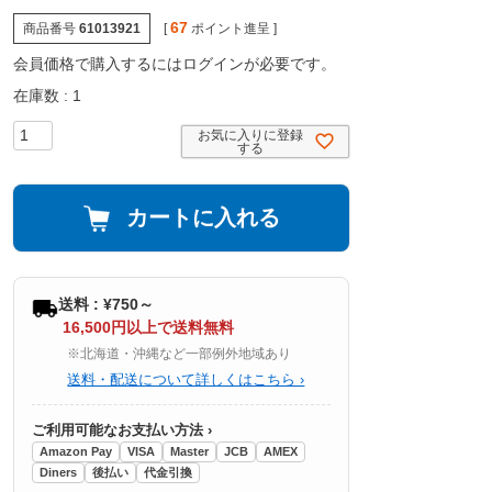
67
商品番号
61013921
[
ポイント進呈 ]
会員価格で購入するにはログインが必要です。
在庫数
1
お気に入りに登録
する
カートに入れる
送料 : ¥750～
16,500円以上で送料無料
※北海道・沖縄など一部例外地域あり
送料・配送について詳しくはこちら ›
ご利用可能なお支払い方法 ›
Amazon Pay
VISA
Master
JCB
AMEX
Diners
後払い
代金引換