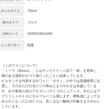
750ml
ボトルサイズ
コルク
栓のタイプ
4935919941860
JANコード
稲葉
インポーター
《このワインについて》
「ミーラ（Meera）」とはサンスクリット語で「海」を意味し、
畑のある場所がかつて海だったことに由来しています。
ピエモンテを代表する白ワイン「ガヴィ」の中では高価格帯に位
置し、その分だけ口当たりの厚みとまろやかさは卓越していま
す。白や黄色の花のアロマにハチミツのニュアンス。中心にはア
プリコットやトロピカルフルーツも感じます。樽熟成によってな
めらかになった口当たりは、高くはない酸味の印象をまろやかに
しています。