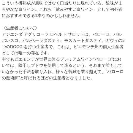
こういう樽熟成が風味ではなく口当たりに現れている、酸味がま
ろやかな白ワイン。これも「飲みやすい白ワイン」として初心者
におすすめできる1本なのかもしれません。
《生産者について》
アジエンダ アグリコーラ ロベルト サロットは、バローロ、バル
バレスコ、バルベーラダスティ、モスカートダスティ、ガヴィの5
つのDOCG を持つ生産者で、これは、ピエモンテ州の個人生産者
としては唯一の存在です。
中でもピエモンテが世界に誇るプレミアムワイン“バローロ”にお
いては、陰干しブドウを使用して造るという、それまで誰もして
いなかった手法を取り入れ、様々な苦難を乗り越えて、“バローロ
の魔術師”と呼ばれるほどの生産者となりました。