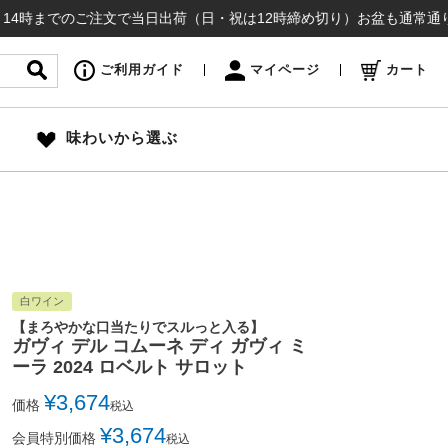
のご注文で当日出荷（日・祝は12時締め切り）お盆も通常通り出荷いたし
ご利用ガイド
マイページ
カート
味わいから選ぶ
白ワイン
【まろやかな口当たりでスルっと入る】
ガヴィ デル コムーネ ディ ガヴィ ミ
ーラ 2024 ロベルト サロット
¥
3,674
価格
税込
¥
3,674
会員特別価格
税込