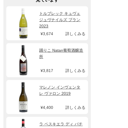
トルブレック キュヴェ
ジュヴナイルズ ブラン
2023
¥3,674
詳しくみる
踊りこ Natan葡萄酒醸造
所
¥3,817
詳しくみる
マレノン インヴェンタ
レ ヴァロン 2019
¥4,400
詳しくみる
ラ ペスキエラ ディ パチ