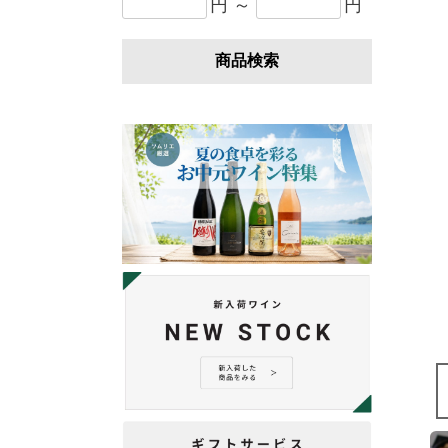
円 ～
円
商品検索