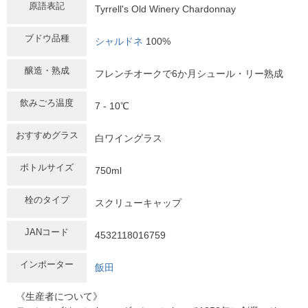
原語表記
Tyrrell's Old Winery Chardonnay
ブドウ品種
シャルドネ
100%
醸造・熟成
フレンチオークで6か月シュール・リー熟成
飲みごろ温度
7 - 10℃
おすすめグラス
白ワイングラス
ボトルサイズ
750ml
栓のタイプ
スクリューキャップ
JANコード
4532118016759
インポーター
飯田
《生産者について》