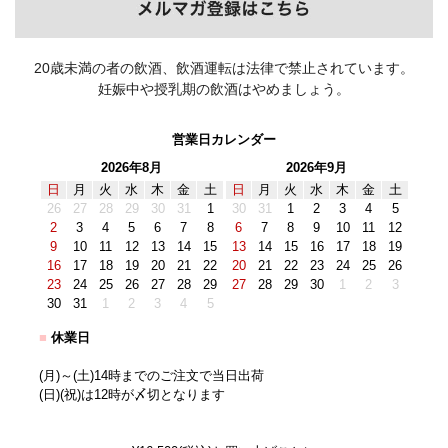
20歳未満の者の飲酒、飲酒運転は法律で禁止されています。
妊娠中や授乳期の飲酒はやめましょう。
営業日カレンダー
2026年8月
2026年9月
日
月
火
水
木
金
土
日
月
火
水
木
金
土
26
27
28
29
30
31
1
30
31
1
2
3
4
5
2
3
4
5
6
7
8
6
7
8
9
10
11
12
9
10
11
12
13
14
15
13
14
15
16
17
18
19
16
17
18
19
20
21
22
20
21
22
23
24
25
26
23
24
25
26
27
28
29
27
28
29
30
1
2
3
30
31
1
2
3
4
5
■
休業日
(月)～(土)14時までのご注文で当日出荷
(日)(祝)は12時が〆切となります