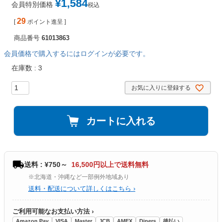
¥
1,584
会員特別価格
税込
29
[
ポイント進呈 ]
商品番号
61013863
会員価格で購入するにはログインが必要です。
在庫数
3
お気に入りに登録する
カートに入れる
送料 : ¥750～
16,500円以上で送料無料
※北海道・沖縄など一部例外地域あり
送料・配送について詳しくはこちら ›
ご利用可能なお支払い方法 ›
Amazon Pay
VISA
Master
JCB
AMEX
Diners
後払い