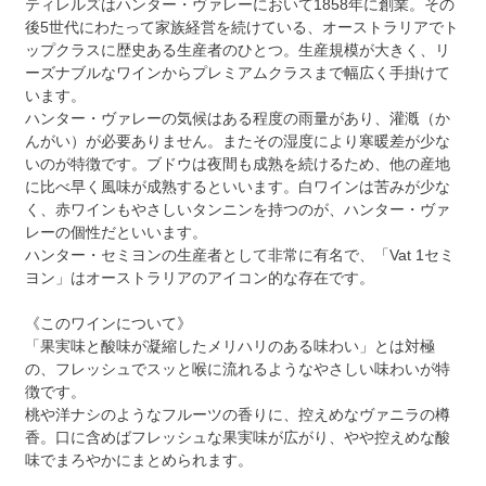
ティレルズはハンター・ヴァレーにおいて1858年に創業。その
後5世代にわたって家族経営を続けている、オーストラリアでト
ップクラスに歴史ある生産者のひとつ。生産規模が大きく、リ
ーズナブルなワインからプレミアムクラスまで幅広く手掛けて
います。
ハンター・ヴァレーの気候はある程度の雨量があり、灌漑（か
んがい）が必要ありません。またその湿度により寒暖差が少な
いのが特徴です。ブドウは夜間も成熟を続けるため、他の産地
に比べ早く風味が成熟するといいます。白ワインは苦みが少な
く、赤ワインもやさしいタンニンを持つのが、ハンター・ヴァ
レーの個性だといいます。
ハンター・セミヨンの生産者として非常に有名で、「Vat 1セミ
ヨン」はオーストラリアのアイコン的な存在です。
《このワインについて》
「果実味と酸味が凝縮したメリハリのある味わい」とは対極
の、フレッシュでスッと喉に流れるようなやさしい味わいが特
徴です。
桃や洋ナシのようなフルーツの香りに、控えめなヴァニラの樽
香。口に含めばフレッシュな果実味が広がり、やや控えめな酸
味でまろやかにまとめられます。