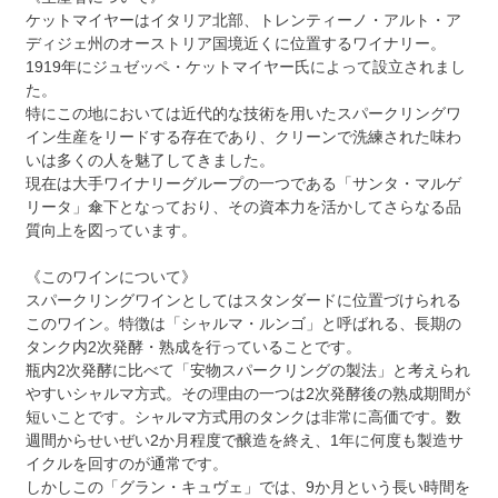
ケットマイヤーはイタリア北部、トレンティーノ・アルト・ア
ディジェ州のオーストリア国境近くに位置するワイナリー。
1919年にジュゼッペ・ケットマイヤー氏によって設立されまし
た。
特にこの地においては近代的な技術を用いたスパークリングワ
イン生産をリードする存在であり、クリーンで洗練された味わ
いは多くの人を魅了してきました。
現在は大手ワイナリーグループの一つである「サンタ・マルゲ
リータ」傘下となっており、その資本力を活かしてさらなる品
質向上を図っています。
《このワインについて》
スパークリングワインとしてはスタンダードに位置づけられる
このワイン。特徴は「シャルマ・ルンゴ」と呼ばれる、長期の
タンク内2次発酵・熟成を行っていることです。
瓶内2次発酵に比べて「安物スパークリングの製法」と考えられ
やすいシャルマ方式。その理由の一つは2次発酵後の熟成期間が
短いことです。シャルマ方式用のタンクは非常に高価です。数
週間からせいぜい2か月程度で醸造を終え、1年に何度も製造サ
イクルを回すのが通常です。
しかしこの「グラン・キュヴェ」では、9か月という長い時間を