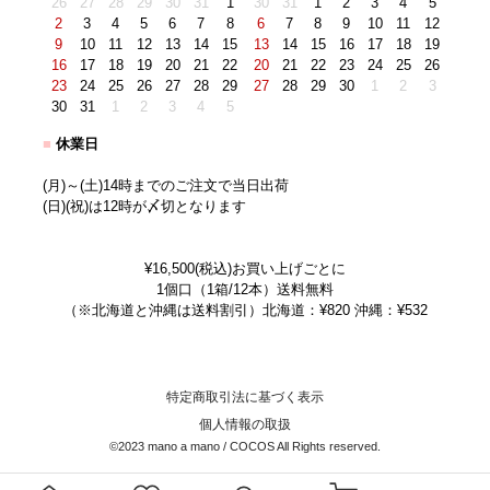
26
27
28
29
30
31
1
30
31
1
2
3
4
5
2
3
4
5
6
7
8
6
7
8
9
10
11
12
9
10
11
12
13
14
15
13
14
15
16
17
18
19
16
17
18
19
20
21
22
20
21
22
23
24
25
26
23
24
25
26
27
28
29
27
28
29
30
1
2
3
30
31
1
2
3
4
5
■
休業日
(月)～(土)14時までのご注文で当日出荷
(日)(祝)は12時が〆切となります
¥16,500(税込)お買い上げごとに
1個口（1箱/12本）送料無料
（※北海道と沖縄は送料割引）北海道：¥820 沖縄：¥532
特定商取引法に基づく表示
個人情報の取扱
©2023 mano a mano / COCOS All Rights reserved.