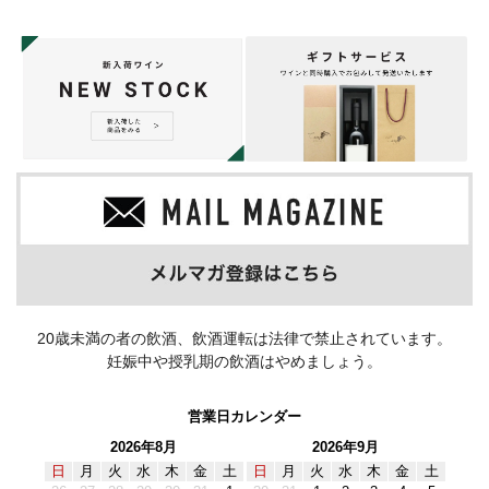
20歳未満の者の飲酒、飲酒運転は法律で禁止されています。
妊娠中や授乳期の飲酒はやめましょう。
営業日カレンダー
2026年8月
2026年9月
日
月
火
水
木
金
土
日
月
火
水
木
金
土