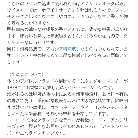
こちらのワインの熟成に使われたのはアメリカンオークのみ。
ウイスキーでは「ホワイトオーク」と呼ばれるもので、フレン
チオークに比べてヴァニラやココナッツのような甘い香りが強
く表れるのが特徴です。
甲州由来の繊細な柑橘系の香りとともに、豊かな樽香が広がり
ます。味わいも熟した果実感をともなうまろやかなもので、ク
リーミーな口当たりです。
同じ甲州樽熟成で、
アカシア樽熟成したもの
もつくられていま
す。アカシア樽の控えめで上品な樽感と比べてみると面白いで
しょう。
《生産者について》
多くのアパレルブランドを展開する『JUN』グループ。そこが
1979年に山梨県に創業したのがシャトー・ジュンです。
畑があるのは甲府盆地の中にある甲州市勝沼町。夏は日本有数
の暑さであり、季節の寒暖差が非常に大きな地域です。比較的
水はけのいい土壌に、カベルネ・ソーヴィニヨンやシャルドネ
といった国際品種、それから甲州を栽培しています。
ヨーロッパ的なクラシックなラベルが特徴の「プレミアムシリ
ーズ」や、歴史的な名画をラベルにあしらった「アートシリー
ズ」が主なラインナップです。