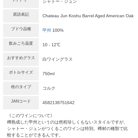
シャトー・ジュン
原語表記
Chateau Jun Koshu Barrel Aged American Oak
ブドウ品種
甲州
100%
飲みごろ温度
10 - 12℃
おすすめグラス
白ワイングラス
ボトルサイズ
750ml
栓のタイプ
コルク
JANコード
4582138751642
《このワインについて》
樽熟成した甲州というのは然程珍しくもないスタイルですが、
シャトー・ジュンがつくるこのワインは特別。樽材の種類で比
較することができるんです。