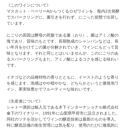
《このワインについて》
マスカット・ベーリーAからつくるロゼワインを、瓶内2次発酵
でスパークリングに。澱引きを行わず、にごった状態で出荷し
ています。
にごりの原因は酵母の死骸である澱（おり）。澱はアミノ酸の
塊であり、旨味のもとです。長期熟成のシャンパンなどは、長
い年月をかけてこの澱が分解されていき、ワインにもどって旨
味となります。それと同じとはいいませんが、このにごりのあ
るスパークリングもまた、アミノ酸によるコクを感じる味わい
です。
イチゴなどの品種特性の香りとともに、イーストのような香り
を感じます。泡感はやや穏やかな、どちらかというと微発泡ワ
イン。果実味豊かでフルーティーな味わいです。
《生産者について》
シャトー酒折は輸入元である木下インターナショナル株式会社
傘下のワイナリー。1991年に山梨県甲府市に設立されました。
同社のツテを活かしてワインの醸造技術は最新のものを導入。
特に醸造設備の衛生管理には気を配り、使用のたびに徹底的に