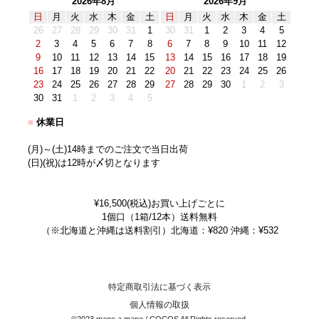
2026年8月
2026年9月
日
月
火
水
木
金
土
日
月
火
水
木
金
土
26
27
28
29
30
31
1
30
31
1
2
3
4
5
2
3
4
5
6
7
8
6
7
8
9
10
11
12
9
10
11
12
13
14
15
13
14
15
16
17
18
19
16
17
18
19
20
21
22
20
21
22
23
24
25
26
23
24
25
26
27
28
29
27
28
29
30
1
2
3
30
31
1
2
3
4
5
■
休業日
(月)～(土)14時までのご注文で当日出荷
(日)(祝)は12時が〆切となります
¥16,500(税込)お買い上げごとに
1個口（1箱/12本）送料無料
（※北海道と沖縄は送料割引）北海道：¥820 沖縄：¥532
特定商取引法に基づく表示
個人情報の取扱
©2023 mano a mano / COCOS All Rights reserved.