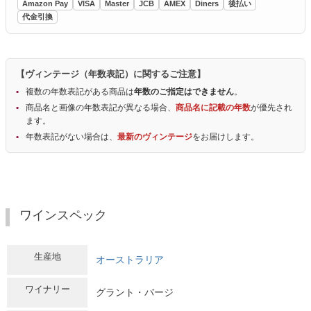
Amazon Pay
VISA
Master
JCB
AMEX
Diners
後払い
代金引換
【ヴィンテージ（年数表記）に関するご注意】
複数の年数表記がある商品は
年数のご指定はできません
。
商品名と画像の年数表記が異なる場合、
商品名に記載の年数
が優先され
ます。
年数表記がない場合は、
最新のヴィンテージ
をお届けします。
ワインスペック
生産地
オーストラリア
ワイナリー
グラント・バージ