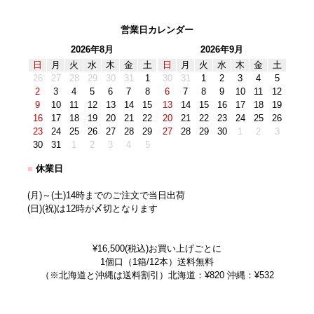
営業日カレンダー
2026年8月
2026年9月
日
月
火
水
木
金
土
日
月
火
水
木
金
土
26
27
28
29
30
31
1
30
31
1
2
3
4
5
2
3
4
5
6
7
8
6
7
8
9
10
11
12
9
10
11
12
13
14
15
13
14
15
16
17
18
19
16
17
18
19
20
21
22
20
21
22
23
24
25
26
23
24
25
26
27
28
29
27
28
29
30
1
2
3
30
31
1
2
3
4
5
■
休業日
(月)～(土)14時までのご注文で当日出荷
(日)(祝)は12時が〆切となります
¥16,500(税込)お買い上げごとに
1個口（1箱/12本）送料無料
（※北海道と沖縄は送料割引）北海道：¥820 沖縄：¥532