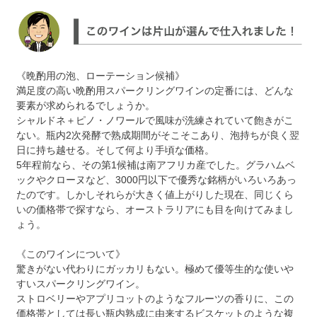
《晩酌用の泡、ローテーション候補》
満足度の高い晩酌用スパークリングワインの定番には、どんな
要素が求められるでしょうか。
シャルドネ＋ピノ・ノワールで風味が洗練されていて飽きがこ
ない。瓶内2次発酵で熟成期間がそこそこあり、泡持ちが良く翌
日に持ち越せる。そして何より手頃な価格。
5年程前なら、その第1候補は南アフリカ産でした。グラハムベ
ックやクローヌなど、3000円以下で優秀な銘柄がいろいろあっ
たのです。しかしそれらが大きく値上がりした現在、同じくら
いの価格帯で探すなら、オーストラリアにも目を向けてみまし
ょう。
《このワインについて》
驚きがない代わりにガッカリもない。極めて優等生的な使いや
すいスパークリングワイン。
ストロベリーやアプリコットのようなフルーツの香りに、この
価格帯としては長い瓶内熟成に由来するビスケットのような複