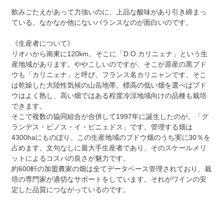
飲みごたえがあって力強いのに、上品な酸味があり引き締まっ
ている。なかなか他にないバランスなのが面白いのです。
《生産者について》
リオハから南東に120km。そこに「D.O.カリニェナ」という生
産地域があります。ややこしいのですが、そこが原産の黒ブド
ウも「カリニェナ」と呼び、フランス名カリニャンです。そこ
は乾燥した大陸性気候の山岳地帯。標高の低い畑を選べばブド
ウはよく熟し、高い畑ではある程度冷涼地域向けの品種も栽培
できます。
そこで複数の協同組合が合併して1997年に誕生したのが、「グ
ランデス・ビノス・イ・ビニェドス」です。管理する畑は
4300haにものぼり、この生産地域のブドウ畑のうち実に30％を
占めます。文句なしに最大手生産者であり、そのスケールメリ
ットによるコスパの良さが魅力です。
約600軒の加盟農家の畑は全てデータベース管理されており、栽
培の専門家が適切なサポートをしています。それがワインの安
定した品質につながっているのです。