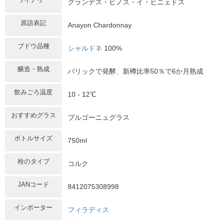
グランデス・ビノス・イ・ビニェドス
原語表記
Anayon Chardonnay
ブドウ品種
シャルドネ
100%
醸造・熟成
バリックで発酵、新樽比率50％で6か月熟成
飲みごろ温度
10 - 12℃
おすすめグラス
ブルゴーニュグラス
ボトルサイズ
750ml
栓のタイプ
コルク
JANコード
8412075308998
インポーター
フィラディス