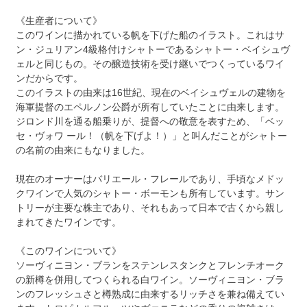
《生産者について》
このワインに描かれている帆を下げた船のイラスト。これはサ
ン・ジュリアン4級格付けシャトーであるシャトー・ベイシュヴ
ェルと同じもの。その醸造技術を受け継いでつくっているワイ
ンだからです。
このイラストの由来は16世紀、現在のベイシュヴェルの建物を
海軍提督のエペルノン公爵が所有していたことに由来します。
ジロンド川を通る船乗りが、提督への敬意を表すため、「ベッ
セ・ヴォワ ール！（帆を下げよ！）」と叫んだことがシャトー
の名前の由来にもなりました。
現在のオーナーはバリエール・フレールであり、手頃なメドッ
クワインで人気のシャトー・ボーモンも所有しています。サン
トリーが主要な株主であり、それもあって日本で古くから親し
まれてきたワインです。
《このワインについて》
ソーヴィニヨン・ブランをステンレスタンクとフレンチオーク
の新樽を併用してつくられる白ワイン。ソーヴィニヨン・ブラ
ンのフレッシュさと樽熟成に由来するリッチさを兼ね備えてい