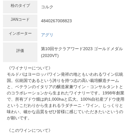
栓のタイプ
コルク
JANコード
4840267008823
インポーター
アグリ
第10回サクラアワード2023 ゴールドメダル
評価
(2020VT)
《ワイナリーについて》
モルドバはヨーロッパワイン発祥の地ともいわれるワイン伝統
国。伝統国であるという誇りを持つ志の高い栽培醸造チーム
と、ベテランのイタリアの醸造家兼ワイン・コンサルタントと
のコラボレーションから生まれたワイナリーです。1998年創業
で、所有ブドウ畑は約1,000haと広大。100%自社産ブドウ使用
というこだわりから生まれるラダチーニ・ワイン。じっくりと
味わい、確かな品質をぜひ皆様に感じていただきたいというの
が願いです。
《このワインについて》