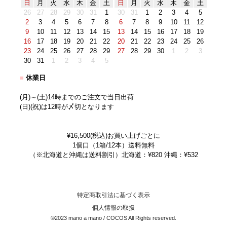
日
月
火
水
木
金
土
日
月
火
水
木
金
土
26
27
28
29
30
31
1
30
31
1
2
3
4
5
2
3
4
5
6
7
8
6
7
8
9
10
11
12
9
10
11
12
13
14
15
13
14
15
16
17
18
19
16
17
18
19
20
21
22
20
21
22
23
24
25
26
23
24
25
26
27
28
29
27
28
29
30
1
2
3
30
31
1
2
3
4
5
■
休業日
(月)～(土)14時までのご注文で当日出荷
(日)(祝)は12時が〆切となります
¥16,500(税込)お買い上げごとに
1個口（1箱/12本）送料無料
（※北海道と沖縄は送料割引）北海道：¥820 沖縄：¥532
特定商取引法に基づく表示
個人情報の取扱
©2023 mano a mano / COCOS All Rights reserved.