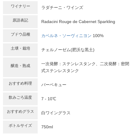
ワイナリー
ラダチーニ・ワインズ
原語表記
Radacini Rouge de Cabernet Sparkling
ブドウ品種
カベルネ・ソーヴィニヨン
100%
土壌・栽培
チェルノーゼム(肥沃な黒土)
一次発酵：ステンレスタンク、二次発酵：密閉
醸造・熟成
式ステンレスタンク
おすすめ料理
バーベキュー
飲みごろ温度
7 - 10℃
おすすめグラス
白ワイングラス
ボトルサイズ
750ml