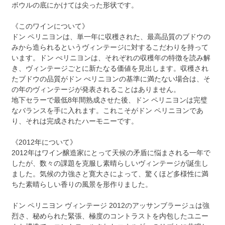
ボウルの底にかけては尖った形状です。
《このワインについて》
ドン ペリニヨンは、単一年に収穫された、最高品質のブドウの
みから造られるというヴィンテージに対するこだわりを持って
います。ドン ぺリニヨンは、それぞれの収穫年の特徴を読み解
き、ヴィンテージごとに新たなる価値を見出します。収穫され
たブドウの品質がドン ぺリニヨンの基準に満たない場合は、そ
の年のヴィンテージが発表されることはありません。
地下セラーで最低8年間熟成させた後、ドン ペリニヨンは完璧
なバランスを手に入れます。これこそがドン ペリニヨンであ
り、それは完成されたハーモニーです。
《2012年について》
2012年はワイン醸造家にとって天候の矛盾に悩まされる一年で
したが、数々の課題を克服し素晴らしいヴィンテージが誕生し
ました。気候の力強さと寛大さによって、驚くほど多様性に満
ちた素晴らしい香りの風景を形作りました。
ドン ペリニヨン ヴィンテージ 2012のアッサンブラージュは強
烈さ、秘められた緊張、極度のコントラストを内包したユニー