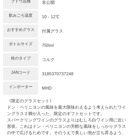
ブドウ品種
非公開
飲みごろ温度
10 - 12℃
おすすめグラス
付属グラス
ボトルサイズ
750ml
栓のタイプ
コルク
JANコード
3185370737248
インポーター
MHD
《限定のグラスセット》
ドン・ペリニヨンの風味を最大限味わえるよう考えられたワイ
ングラス２脚が入った、限定のギフトセットです。
スパークリングワインのグラスよりはむしろ白ワイン用に近い
形状。これはドン・ペリニヨンの芳醇な風味をしっかりグラス
の中で広げるためです。そのうえで美しい泡が立ち昇るよう、