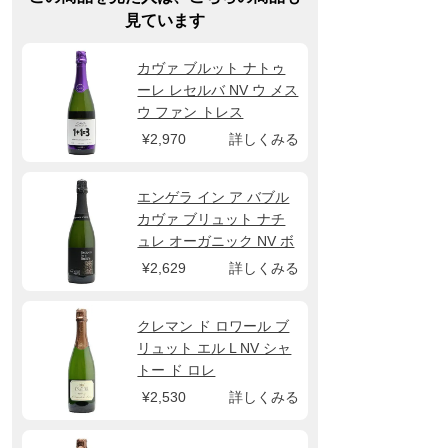
見ています
カヴァ ブルット ナトゥ
ーレ レセルバ NV ウ メス
ウ ファン トレス
¥2,970
詳しくみる
エンゲラ イン ア バブル
カヴァ ブリュット ナチ
ュレ オーガニック NV ボ
デガス エンゲラ
¥2,629
詳しくみる
クレマン ド ロワール ブ
リュット エル L NV シャ
トー ド ロレ
¥2,530
詳しくみる