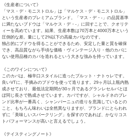
《生産者について》
「マス・デ・モニストロル」は「マルケス・デ・モニストロル」
という生産者のプレミアムブランド。「マス・デ・-」の品質基準
に満たないブドウは「マルケス・デ・-」に回すことで、クオリテ
ィーを高めています。結果、生産本数は70万本と4000万本という
圧倒的な差。量にして2%以下の高級カバなのです。
独占的にブドウを得ることができるため、安定した量と質を確保
でき、高品質ながら手頃な価格・ヴィンテージ入り・他のカバに
ない使用品種のカバを造れるという大きな強みを持っています。
《このワインについて》
このカバは、極辛口スタイルに造ったブルット・ナトゥレです。
良いVTに、手摘みのブドウを使って造ります。29ヶ月以上瓶内熟
成させており、最低法定期間が30ヶ月であるグランレセルバとほ
ぼ同じ長さで熟成させています。カバですが、シャルドネのブレ
ンド比率が一番高く、シャンパーニュの造りを意識しているとの
こと。もちろん味わいは全然異なりますが、ブランドにとらわれ
ずに「美味しいスパークリング」を探すのであれば、かなりコス
トパフォーマンスが高いと言えるでしょう。
《テイスティングノート》