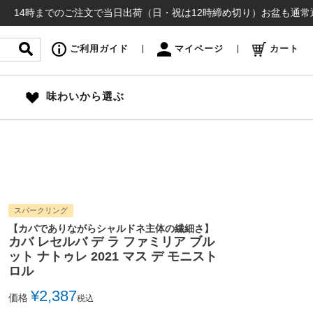
までのご注文で当日出荷（日・祝は12時締め切り）お盆も通常通り出荷いた
ご利用ガイド
マイページ
カート
味わいから選ぶ
スパークリング
【カバでありながらシャルドネ主体の繊細さ】
カバ レセルバ デ ラ ファミリア ブル
ット ナトゥレ 2021 マス デ モニスト
ロル
¥
2,387
価格
税込