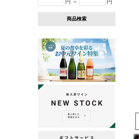
円 ～
円
商品検索