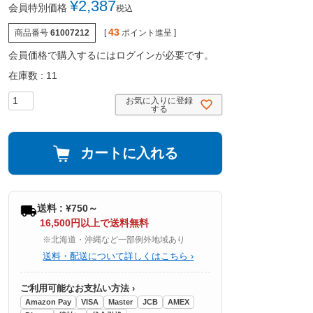
¥
2,387
会員特別価格
税込
43
商品番号
61007212
[
ポイント進呈 ]
会員価格で購入するにはログインが必要です。
在庫数
11
お気に入りに登録
する
カートに入れる
送料 : ¥750～
16,500円以上で送料無料
※北海道・沖縄など一部例外地域あり
送料・配送について詳しくはこちら ›
ご利用可能なお支払い方法 ›
Amazon Pay
VISA
Master
JCB
AMEX