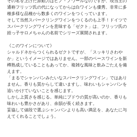
その名を上げた原動力はピノ・ノワールなのですが、現当主の
通称フリッツ氏の代になってからは白ワインも優秀。非常に多
種多様な品種から数多くのワインをつくっています。
そして当然スパークリングワインをつくるのも上手！ドイツで
スパークリングワインを意味する「ゼクト」は、フリッツ氏の
姪っ子サロメちゃんの名前でシリーズ展開されます。
《このワインについて》
シャルドネからつくられるゼクトですが、「スッキリさわや
か」というイメージではありません。一部のベースワインを新
樽熟成していることもあってか、複雑な風味と飲みごたえを備
えます。
「まるでシャンパンみたいなスパークリングワイン」ではあり
ません。香りも質からして違いますし、味わいもシャンパンを
追いかけていないことを感じます。
しかし上質さを感じる。単純にブドウの質が高いのか、香りも
味わいも豊かさがあり、余韻が長く続きます。
妥協して値段で選ぶシャンパンよりも高い満足を、あなたに与
えてくれることでしょう。