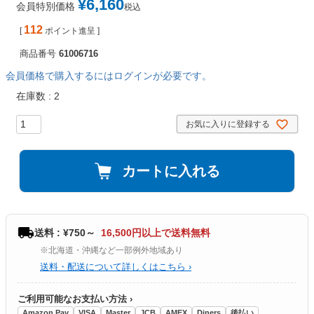
¥
6,160
会員特別価格
税込
112
[
ポイント進呈 ]
商品番号
61006716
会員価格で購入するにはログインが必要です。
在庫数
2
お気に入りに登録する
カートに入れる
送料 : ¥750～
16,500円以上で送料無料
※北海道・沖縄など一部例外地域あり
送料・配送について詳しくはこちら ›
ご利用可能なお支払い方法 ›
Amazon Pay
VISA
Master
JCB
AMEX
Diners
後払い