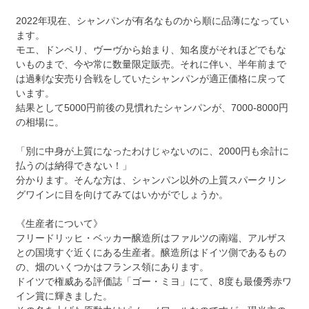
2022年現在、シャンパンが有名なものから順に品薄になってい
ます。
モエ、ドンペリ、ヴーヴから始まり、知名度がそれほどでもな
いものまで、今や常に数量限定販売。それに伴い、半年前まで
は過剰な安売り合戦をしていたシャンパンが適正価格に戻って
います。
結果として5000円前後の見慣れたシャンパンが、7000-8000円
の相場に。
「別に中身が上質になったわけじゃないのに、2000円も余計に
払うのは納得できない！」
分かります。そんな方は、シャンパン以外の上質スパークリン
グワインに目を向けてみてはいかがでしょうか。
《生産者について》
フリードリッヒ・ベッカー醸造所はファルツの南端、アルザス
との国境すぐ近くにある生産者。醸造所はドイツ側であるもの
の、畑のいくつかはフランス領にあります。
ドイツで権威ある評価誌「ゴー・ミヨ」にて、8度も最優秀赤ワ
イン賞に輝きました。