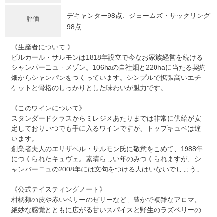
デキャンター98点、ジェームズ・サックリング
評価
98点
《生産者について 》
ビルカール・サルモンは1818年設立で今なお家族経営を続ける
シャンパーニュ・メゾン。106haの自社畑と220haに当たる契約
畑からシャンパンをつくっています。シンプルで拡張高いエチ
ケットと骨格のしっかりとした味わいが魅力です。
《このワインについて》
スタンダードクラスからミレジメあたりまでは非常に供給が安
定しておりいつでも手に入るワインですが、トップキュベは違
います。
創業者夫人のエリザベル・サルモン氏に敬意をこめて、1988年
につくられたキュヴェ。素晴らしい年のみつくられますが、シ
ャンパーニュの2008年には文句をつける人はいないでしょう。
《公式テイスティングノート》
柑橘類の皮や赤いベリーのゼリーなど、豊かで複雑なアロマ。
絶妙な感覚とともに広がる甘いスパイスと野生のラズベリーの