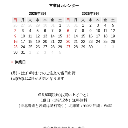
営業日カレンダー
2026年8月
2026年9月
日
月
火
水
木
金
土
日
月
火
水
木
金
土
26
27
28
29
30
31
1
30
31
1
2
3
4
5
2
3
4
5
6
7
8
6
7
8
9
10
11
12
9
10
11
12
13
14
15
13
14
15
16
17
18
19
16
17
18
19
20
21
22
20
21
22
23
24
25
26
23
24
25
26
27
28
29
27
28
29
30
1
2
3
30
31
1
2
3
4
5
■
休業日
(月)～(土)14時までのご注文で当日出荷
(日)(祝)は12時が〆切となります
¥16,500(税込)お買い上げごとに
1個口（1箱/12本）送料無料
（※北海道と沖縄は送料割引）北海道：¥820 沖縄：¥532